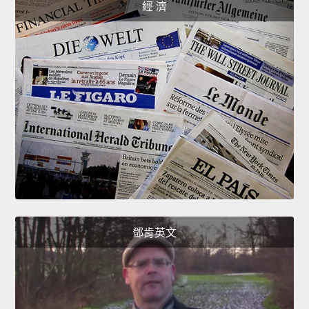
經 濟
鄧肯英文