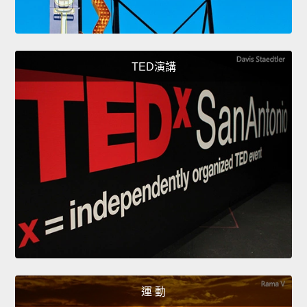
TED演講
運 動