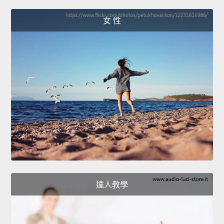
女 性
達人教學