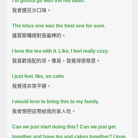
I'm gonna go with the red bean.
我會選豆沙口味。
The lotus one was the best one for sure.
蓮蓉那種絕對是最棒的。
I love the tea with it. Like, I feel really cozy.
我喜歡搭配的茶。像是，我覺得很愜意。
I just feel, like, so calm.
我覺得非常平靜。
I would love to bring this to my family.
我會想把這帶給我的家人吃。
Can we just start doing this?
Can we just get
together and have tea and cakes together?
I love