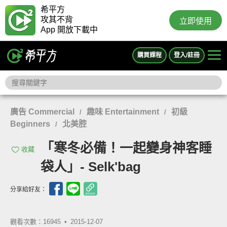
希平方
攻其不背
立即使用
App 開放下載中
購買課程
登入/註冊
廣告 Commercial
趣味 Entertainment
初級
/
/
Beginners
北美腔
/
「寒冬必備！一起變身神客睡
收藏
袋人」- Selk'bag
分享給好友：
觀看次數：16945 •
2015-12-07