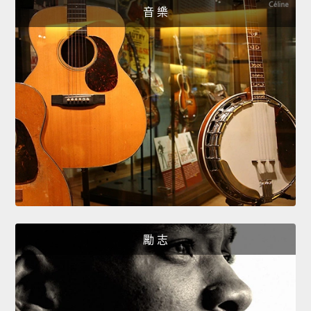
音 樂
勵 志