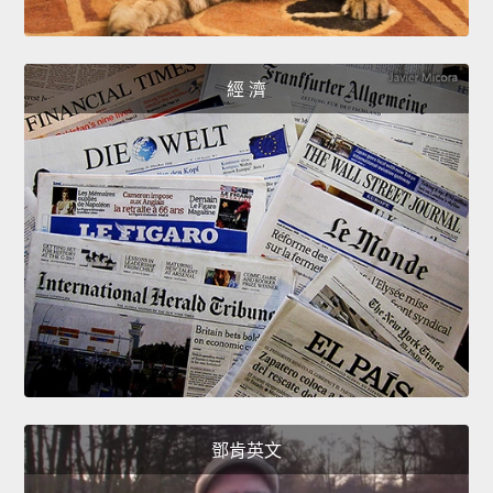
經 濟
鄧肯英文