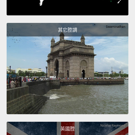
其它腔調
英國腔