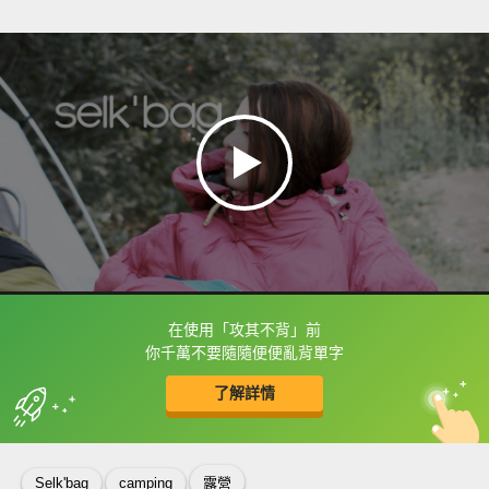
在使用「攻其不背」前
框選或點兩下字幕可以直接查字典喔！
你千萬不要隨隨便便亂背單字
了解詳情
英
中
收錄佳句
功能升級
Selk'bag
camping
露營