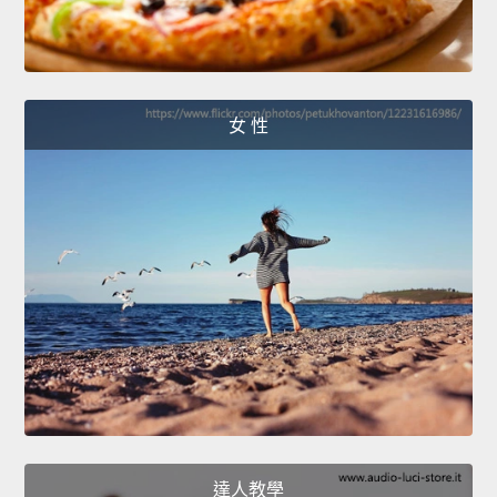
女 性
達人教學