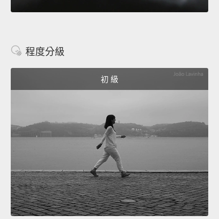
程度分級
初 級