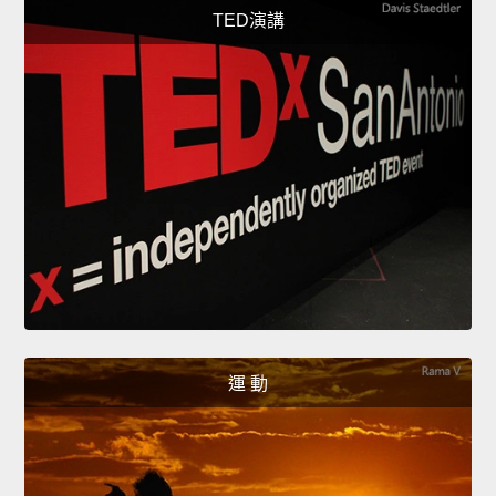
TED演講
運 動