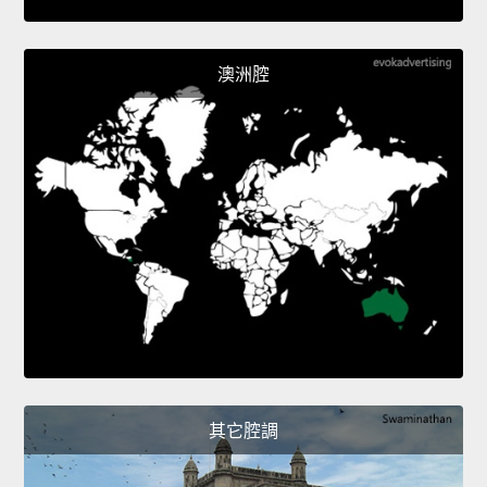
澳洲腔
其它腔調