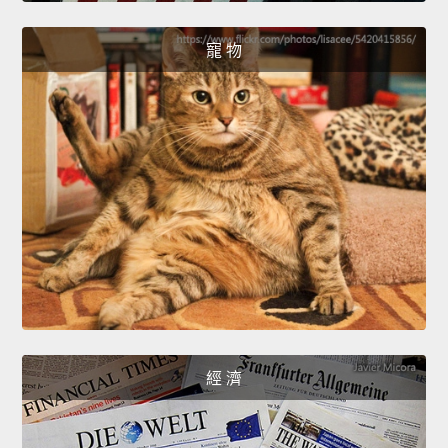
寵 物
經 濟