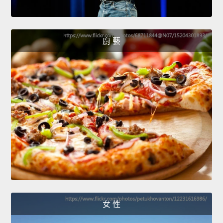
廚 藝
女 性