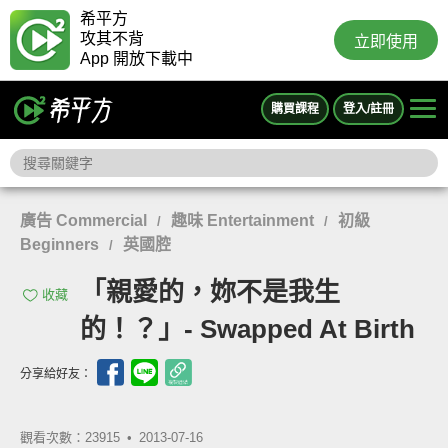
希平方
攻其不背
立即使用
App 開放下載中
購買課程
登入/註冊
廣告 Commercial
趣味 Entertainment
初級
/
/
Beginners
英國腔
/
「親愛的，妳不是我生
收藏
的！？」- Swapped At Birth
分享給好友：
觀看次數：23915 •
2013-07-16