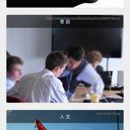
會 談
人 文