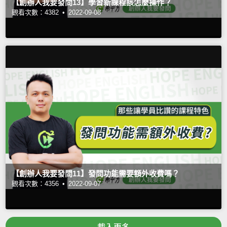
【創辦人我要發問13】學習新課程該怎麼操作？
觀看次數：4382 •
2022-09-08
【創辦人我要發問11】發問功能需要額外收費嗎？
觀看次數：4356 •
2022-09-07