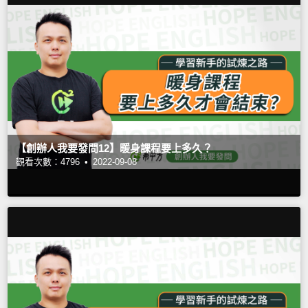
【創辦人我要發問12】暖身課程要上多久？
觀看次數：4796 •
2022-09-08