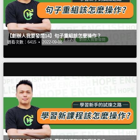
【創辦人我要發問14】句子重組該怎麼操作？
觀看次數：6415 •
2022-09-08