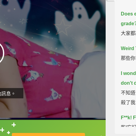
Does e
grade
大家都
Weird 
那些你
I wond
don't 
不知道
動訊息。
殺了我
F**k!
F
乾!忘
直接查字典喔！