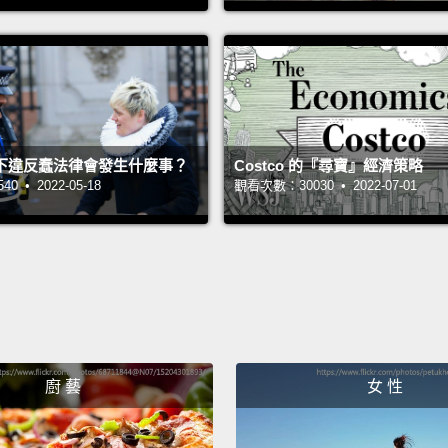
Did I 
我有設
Tomorr
明天我
下違反蠢法律會發生什麼事？
Costco 的『尋寶』經濟策略
 • 2022-05-18
觀看次數：30030 • 2022-07-01
Don't 
damn i
不要想
Should
我該現
廚 藝
女 性
If I d
body?