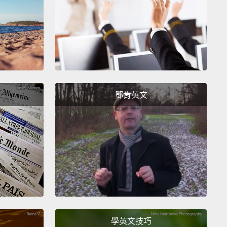
死了，別人要多久才會找到我的屍體？
 gotta call Mom.
，我忘了要打給阿母。
Witherspoon has been acting in lead roles for, like,
rs.
鄧肯英文
薇斯朋擔當電影女主角大概有二十年了欸。
ure I locked the door?
I should check.
Ah, but I'm
table.
有鎖門嗎？我應該去檢查一下。啊，但我現在躺得很舒
actly does the Internet work?
底是怎麼運作的呢？
學英文技巧