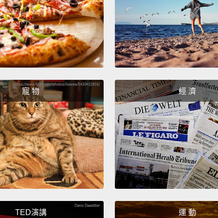
如果我
S**t, I
他*的
Reese 
20 yea
寵 物
經 濟
瑞絲‧
Am I s
comfor
我真的
服。
How ex
網路到
TED演講
運 動