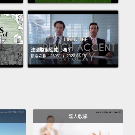
set my alarm?
鬧鐘嗎？
ow I'm gonna go to bed earlier.
要早點睡覺。
法國腔很性感…嗎？
觀看次數：25061 • 2022-06-16
think about ghosts.
Don't think about ghosts.
God
t! I'm thinking about ghosts.
著鬼。不要想著鬼。該死!我現在就在想著鬼。
 I go pee now or when I wake up?
在去尿尿還是起床再尿？
達人教學
ied, how long would it take for someone to find my