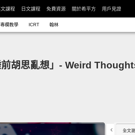
英文課程
日文課程
免費資源
關於希平方
用戶見證
專欄教學
ICRT
翰林
」- Weird Thoughts You 
全文