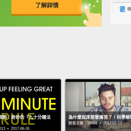
了解詳情
Do ani
動物知
英
中
免費功能
功能升級
Money'
金錢就
I wond
that I
know a
好想知
的情況
Did I 
sure I 
飽飽：奇妙的『九十分鐘法
為什麼起床那麼痛苦？！科學解
觀看次數：58801 • 2017-02-13
我有鎖
 • 2017-06-26