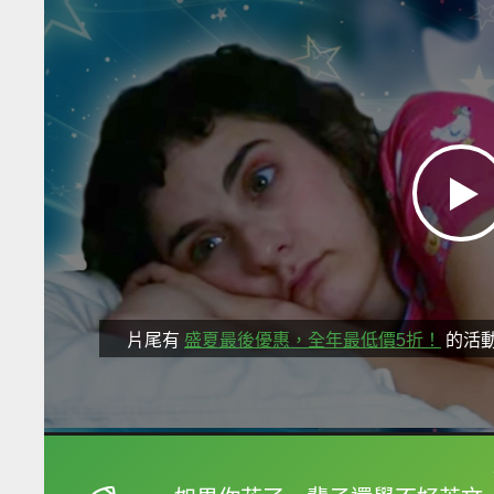
片尾有
盛夏最後優惠，全年最低價5折！
的活
框選或點兩下字幕可以