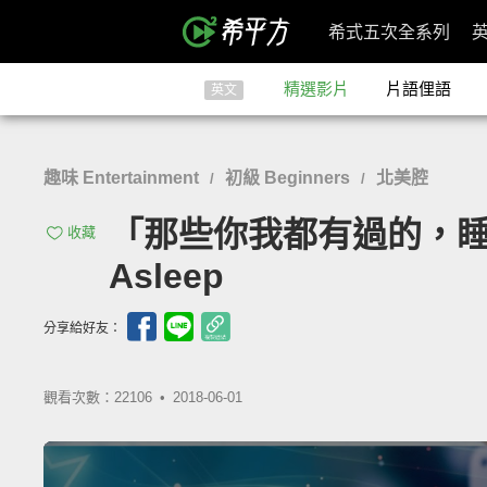
希式五次全系列
精選影片
片語俚語
英文
趣味 Entertainment
初級 Beginners
北美腔
/
/
「那些你我都有過的，睡前胡思亂想
收藏
Asleep
分享給好友：
觀看次數：22106 •
2018-06-01