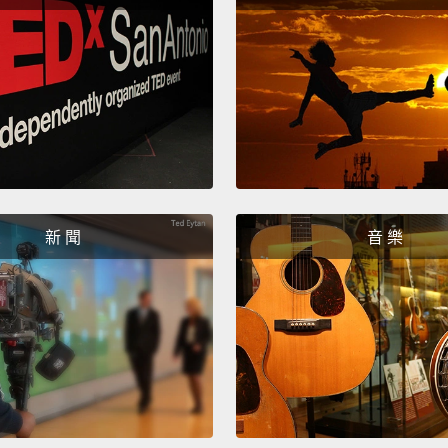
Oh my 
could s
probab
喔我的
就真的
What 
新 聞
音 樂
any of
明天要
How ma
can n
明天可
Pete H