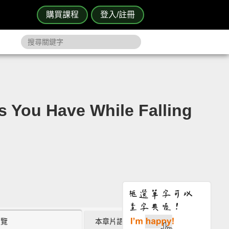
購買課程
登入/註冊
Have While Falling
瀏覽
本章片語 (1)