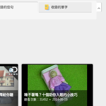
mals know that they're gonna die?
收錄的佳句
收錄的單字
道牠們會死掉嗎？
s just paper.
只是紙張而已。
er when I'll stop being conscious.
God, it's so weird
 eventually just stop being conscious and don't even
bout it.
道我什麼時候會失去意識睡著。天哪，我會在我不知道
下失去意識然後睡著，這真的超怪的。
lock the door?
Did I lock the door?
Yeah, I'm pretty
did.
釋給你聽
睡不著嗎？十個助你入眠的小技巧
觀看次數：31452 • 2014-05-19
門嗎？我有鎖門嗎？有，我很確定我有鎖。