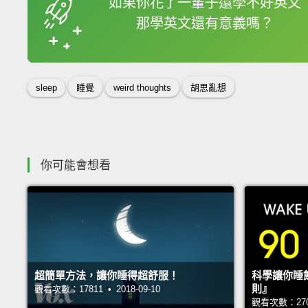
如果你花了一輩子還學不好英文
那學英文還有意義嗎？
收錄佳句
sleep
睡覺
weird thoughts
胡思亂想
你可能會想看
超簡單方法，讓你睡得超舒服！
科學讓你睡
則』
觀看次數：17811 • 2018-09-10
觀看次數：27013