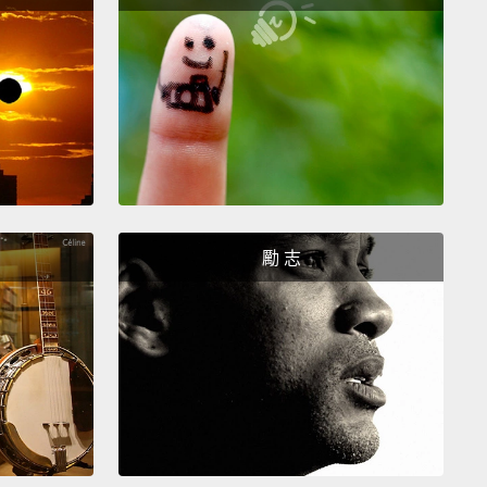
God. A great invention would be a toaster that you
et to toast bread at a certain time.
Oh, that
ly already exists.
天。如果有這種設定時間自動烤麵包的烤麵包機的話，
是超天才的發明欸。噢，但那可能早就有人發明了。
am I gonna wear tomorrow?
Ugh, I can't remember
勵 志
 the clothes I own.
穿什麼？呃啊，我想不起來我到底有哪些衣服。
ny hours do I have to be awake tomorrow before I
ap?
以睡午覺前我到底要清醒幾個小時？
olmes! That's what that comedian's name is.
Why