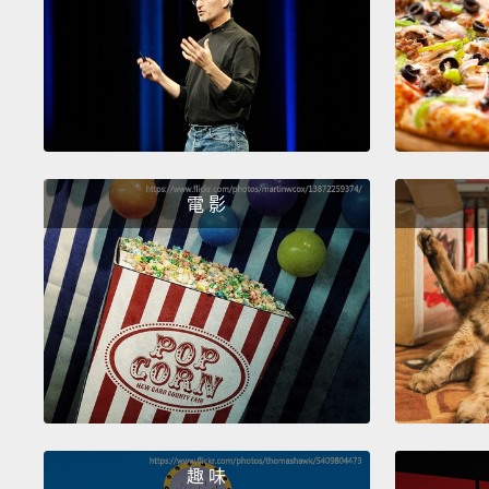
電 影
趣 味