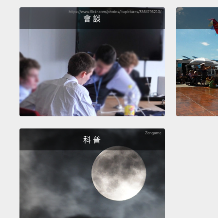
會 談
科 普