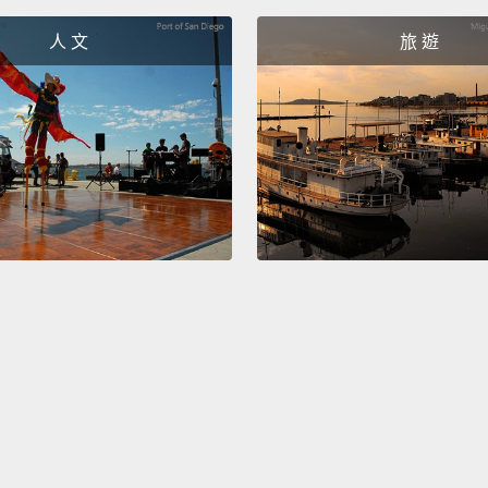
couldn'
人 文
旅 遊
皮特·
Ugh, I
呃啊，
Oh my 
救命啊
Yep. I 
沒錯。