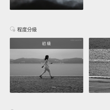
程度分級
初 級