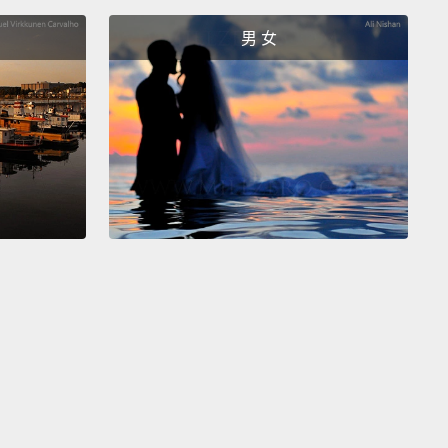
t I think of it earlier?
男 女
霍姆斯!那個喜劇演員的名字。我怎麼沒早點想起來？
'm gonna check if it's locked.
我要去檢查到底有沒有鎖。
God! A clown's chasing me off a cliff!
Just a dream.
!有小丑在追我，把我逼到懸崖了!只是夢。
locked it.
我有鎖。