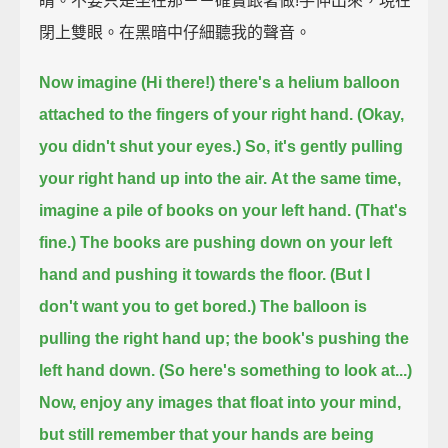
睛。不要只是坐在那－－確實跟著做!手伸出來，現在
閉上雙眼。在黑暗中仔細聽我的聲音。
Now imagine (Hi there!)
there's a helium balloon
attached to the fingers of your right hand. (Okay,
you didn't shut your eyes.)
So, it's gently pulling
your right hand up into the air.
At the same time,
imagine a pile of books on your left hand. (That's
fine.)
The books are pushing down on your left
hand
and pushing it towards the floor. (But I
don't want you to get bored.)
The balloon is
pulling the right hand up;
the book's pushing the
left hand down. (So here's something to look at...)
Now, enjoy any images that float into your mind,
but still remember that your hands are being