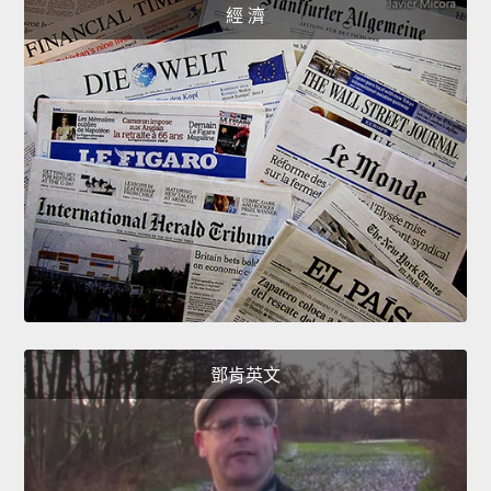
經 濟
鄧肯英文