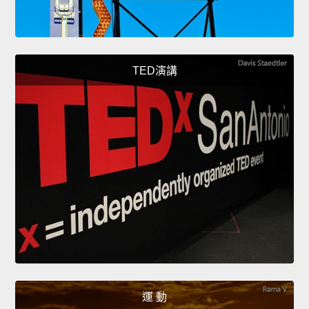
TED演講
運 動