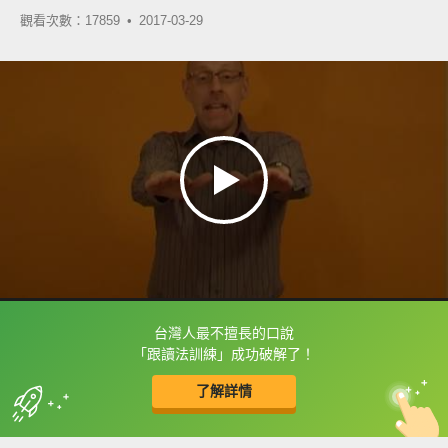
觀看次數：17859 •
2017-03-29
台灣人最不擅長的口說
框選或點兩下字幕可以直接查字典喔！
「跟讀法訓練」成功破解了！
了解詳情
英
中
收錄佳句
功能升級