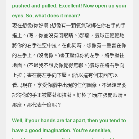
pushed and pulled.
Excellent!
Now open up your
eyes.
So, what does it mean?
現在想像(你好啊!)想像有一顆氦氣球綁在你右手的手
指上。(嗯，你並沒有閉眼睛。)那麼，氣球正輕輕地
將你的右手往空中拉。在此同時，想像有一疊書在你
的左手上。(沒關係。)書正壓低你的左手，將手壓往
地面。(不過我不想要你覺得無聊。)氣球在將右手向
上拉；書在將左手向下壓。(所以這有個東西可以
看...)現在，享受你腦中出現的任何圖像，不過還是要
記得你的手正被壓著和拉著。好極了!現在張開眼睛。
那麼，那代表什麼呢？
Well, if your hands are far apart,
then you tend to
have a good imagination.
You're sensitive,