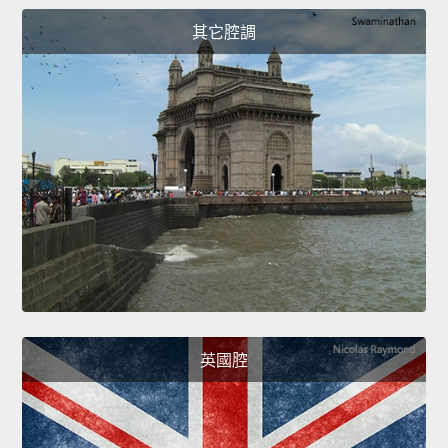
其它腔調
英國腔