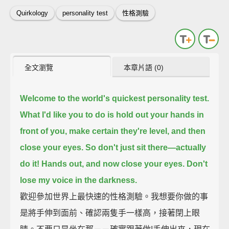
Quirkology
personality test
性格測驗
全文瀏覽
本章片語 (0)
Welcome to the world's quickest personality test.
What I'd like you to do is hold out your hands in
front of you,
make certain they're level, and then
close your eyes.
So don't just sit there—actually
do it!
Hands out,
and now close your eyes.
Don't
lose my voice in the darkness.
歡迎參加世界上最快速的性格測驗。我想要你做的事
是將手伸到面前、確認兩隻手一樣高，接著閉上眼