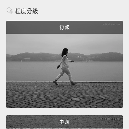
程度分級
初 級
中 級