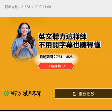
觀看次數：21588 •
2017-11-09
活動期間：
7/31 ~ 8/28
分享這部影片
嚴選哈佛、牛津師資
絕對掛保證的課程品質
重新播放
了解詳情
英
中
收錄佳句
功能升級