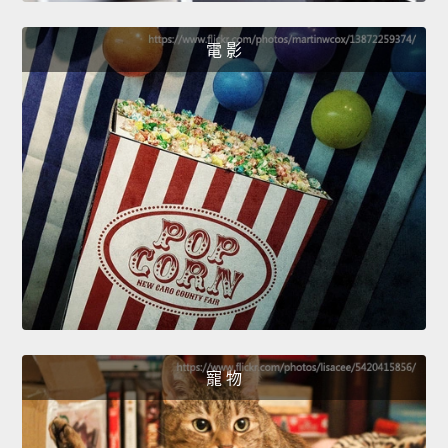
電 影
寵 物