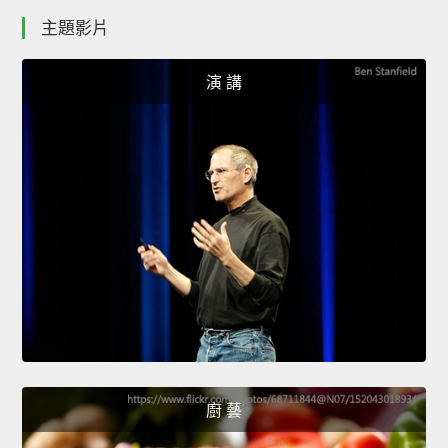
主題影片
演 講
廚 藝