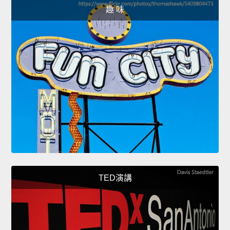
趣 味
TED演講