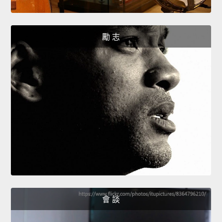
勵 志
會 談