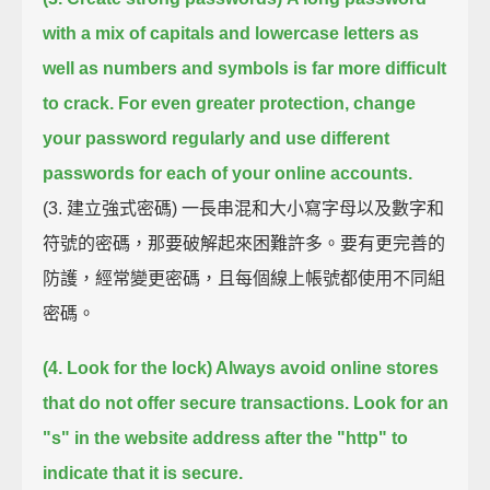
with a mix of capitals and lowercase letters as
well as numbers and symbols
is far more difficult
to crack.
For even greater protection, change
your password regularly
and use different
passwords for each of your online accounts.
(3. 建立強式密碼) 一長串混和大小寫字母以及數字和
符號的密碼，那要破解起來困難許多。要有更完善的
防護，經常變更密碼，且每個線上帳號都使用不同組
密碼。
(4. Look for the lock) Always avoid online stores
that do not offer secure transactions.
Look for an
"s" in the website address after the "http" to
indicate that it is secure.