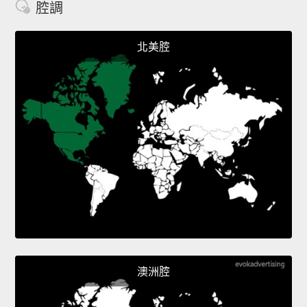
腔調
北美腔
澳洲腔