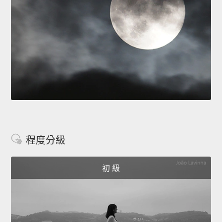
程度分級
初 級