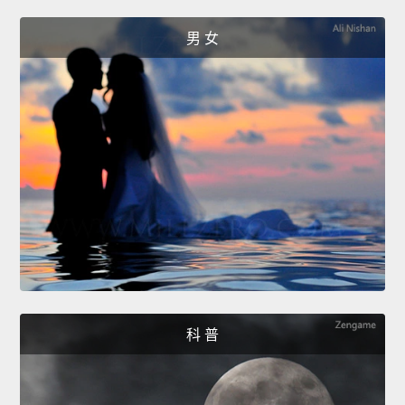
男 女
科 普