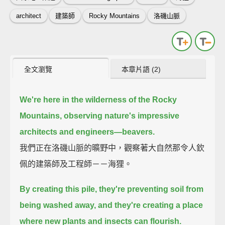
architect
建築師
Rocky Mountains
洛磯山脈
全文瀏覽
本章片語 (2)
We're here in the wilderness of the Rocky
Mountains, observing nature's impressive
architects and engineers—beavers.
我們正在洛磯山脈的曠野中，觀察著大自然那令人欽
佩的建築師及工程師－－海狸。
By creating this pile, they're preventing soil from
being washed away, and they're creating a place
where new plants and insects can flourish.