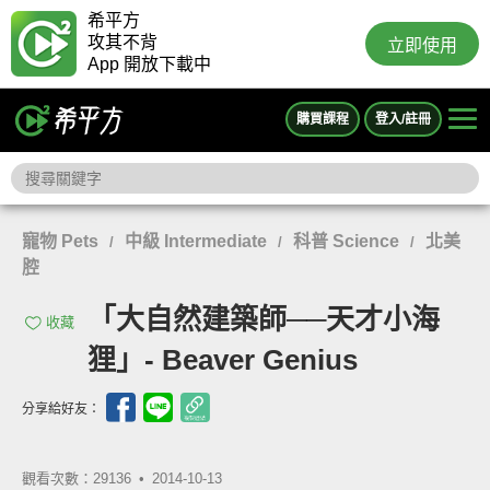
希平方
攻其不背
立即使用
App 開放下載中
購買課程
登入/註冊
寵物 Pets
中級 Intermediate
科普 Science
北美
/
/
/
腔
「大自然建築師──天才小海
收藏
狸」- Beaver Genius
分享給好友：
觀看次數：29136 •
2014-10-13