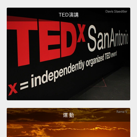
TED演講
運 動