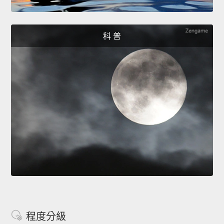
科 普
程度分級