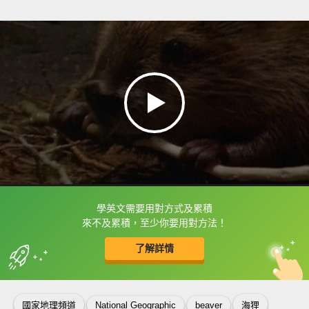
學英文需要用對方式及累積
框選或點兩下字幕可以直接查字典喔！
來不及累積，至少你要用對方法！
了解詳情
英
中
收錄佳句
功能升級
國家地理頻道
National Geographic
beaver
海狸