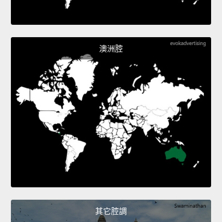
澳洲腔
其它腔調