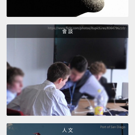
會 談
人 文