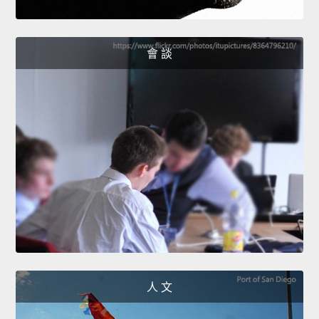
會 談
人 文