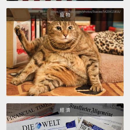
寵 物
經 濟