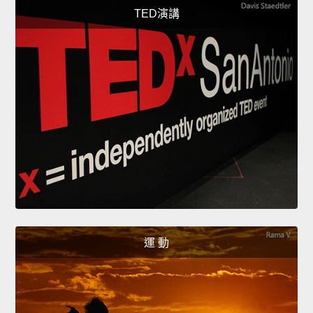
TED演講
運 動