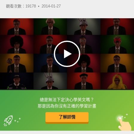
觀看次數：19178 •
2014-01-27
總是無法下定決心學英文嗎？
框選或點兩下字幕可以直接查字典喔！
那是因為你沒有正確的學習計畫
了解詳情
英
中
收錄佳句
功能升級