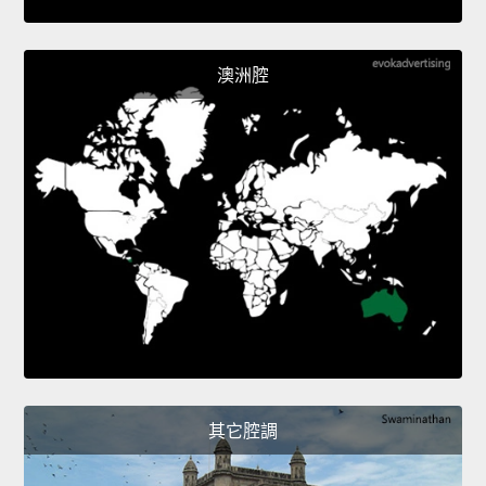
澳洲腔
其它腔調