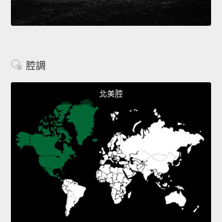
腔調
北美腔