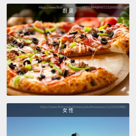
廚 藝
女 性