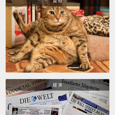
寵 物
經 濟