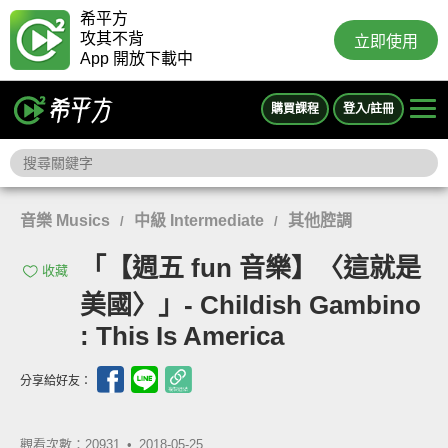
希平方
攻其不背
立即使用
App 開放下載中
購買課程
登入/註冊
音樂 Musics
中級 Intermediate
其他腔調
/
/
「【週五 fun 音樂】〈這就是
收藏
美國〉」- Childish Gambino
: This Is America
分享給好友：
觀看次數：20931 •
2018-05-25