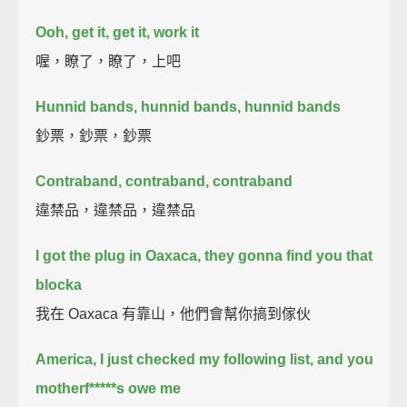
Ooh, get it, get it, work it
喔，瞭了，瞭了，上吧
Hunnid bands, hunnid bands, hunnid bands
鈔票，鈔票，鈔票
Contraband, contraband, contraband
違禁品，違禁品，違禁品
I got the plug in Oaxaca, they gonna find you that
blocka
我在 Oaxaca 有靠山，他們會幫你搞到傢伙
America, I just checked my following list, and you
motherf*****s owe me