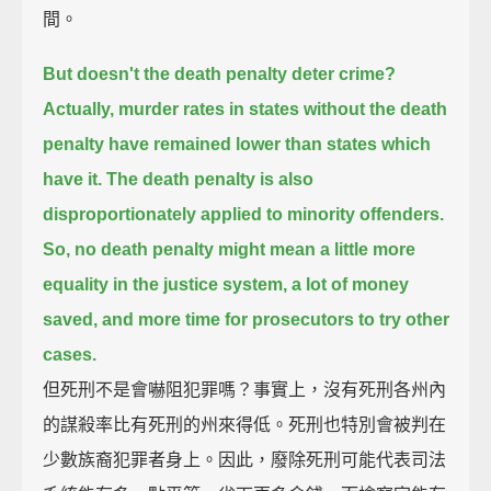
間。
But doesn't the death penalty deter crime?
Actually, murder rates in states without the death
penalty have remained lower than states which
have it.
The death penalty is also
disproportionately applied to minority offenders.
So, no death penalty might mean a little more
equality in the justice system, a lot of money
saved,
and more time for prosecutors to try other
cases.
但死刑不是會嚇阻犯罪嗎？事實上，沒有死刑各州內
的謀殺率比有死刑的州來得低。死刑也特別會被判在
少數族裔犯罪者身上。因此，廢除死刑可能代表司法