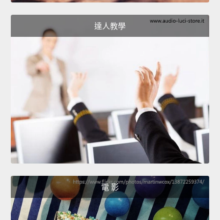
達人教學
電 影