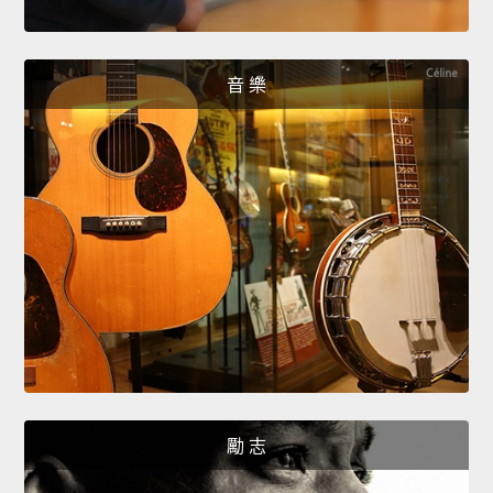
音 樂
勵 志