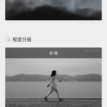
程度分級
初 級