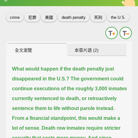
英
中
收錄佳句
功能升級
crime
犯罪
美國
death penalty
死刑
the U.S.
全文瀏覽
本章片語 (2)
What would happen if the death penalty just
disappeared in the U.S.?
The government could
continue executions of the roughly 3,000 inmates
currently sentenced to death,
or retroactively
sentence them to life without parole instead.
From a financial standpoint, this would make a
lot of sense.
Death row inmates require stricter
security that costs more money.
And since