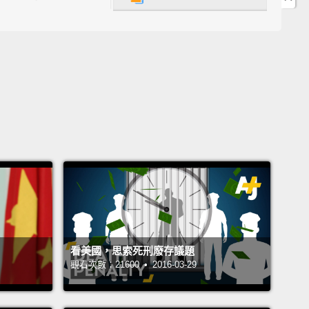
 the most virulent diseases known to mankind.
is actually a group of five viruses—Bundibugyo
irus, Zaire, Reston, Sudan, and Tai Forest.
The
ak in Guinea is one of the most deadly forms—the
train. The Zaire strain can have a fatality rate of up
percent.
病毒造成伊波拉病毒感染病，或稱 EVD。 這是人類所
命的疾病之一。伊波拉其實是一組有五個種類的病毒－
布優伊波拉病毒、薩伊伊波拉病毒、雷斯頓伊波拉病
丹伊波拉病毒、以及象牙海岸伊波拉病毒。在幾內亞境
的是最致命的種類之一－－薩伊病毒種。薩伊病毒種能
看美國，思索死刑廢存議題
百分之九十的致死率。
觀看次數：21600 • 2016-03-29
was first identified in 1976 with two outbreaks that