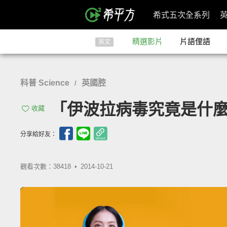
希式五次全系列
精選影片
片語俚語
英文
科普 Science
英國腔
/
「伊波拉病毒究竟是什麼？」- 
收藏
分享給好友：
觀看次數：38418 •
2014-10-21