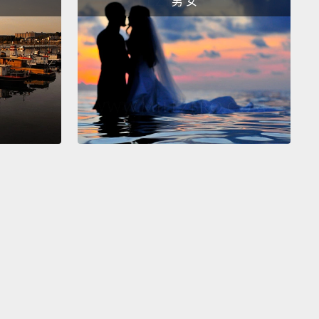
男 女
nea,
which includes biohazard suits, disinfectants,
rial shrouds.
Ebola first manifests itself with a
 fever, weakness, muscular pains, headaches, and
hroats,
but that quickly worsens, with symptoms
ing vomiting, diarrhea, rash, and impairment of
 and liver function.
In some cases, internal and
al bleeding also occurs.
It has an incubation period
s the time between infection to the onset of
ms—of just 2 to 21 days.
疾病也能經由屍體被傳播，如果送葬者和死者有接觸的
療照護人員因為他們和病人的近距離接觸而處在特別危
況中，而那就是為什麼世界衛生組織已經寄送出 3.5 噸
物資到幾內亞，其中包含生化防護衣、消毒劑、以及裹
伊波拉最先以一場突然的高燒、虛弱、肌肉疼痛、頭