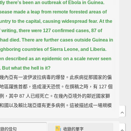
ly there's been an outbreak of Ebola in Guinea.
sease made a leap from remote forested areas of
untry to the capital, causing widespread fear.
At the
f writing, there were 127 confirmed cases, 87 of
had died.
There are further cases outside Guinea in
ighboring countries of Sierra Leone, and Liberia.
een described as an epidemic on a scale never seen
 But what the hell is it?
幾內亞有一波伊波拉病毒的爆發。此疾病從那國家的偏
地區躍進首都，造成漫天恐慌。在撰稿之時，有 127 個
例，其中 87 人已經死亡。在幾內亞境外的鄰近國家獅
和國以及賴比瑞亞還有更多病例。這被描述成一場規模
見的疫情。但伊波拉到底是什麼？
收錄的佳句
收錄的單字
ola virus causes Ebola virus disease, or EVD. It's