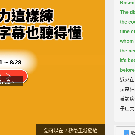
Recent
The di
the co
time o
whom 
the ne
It's b
1 ~ 8/28
before.
近來在
動訊息。
遠森林
確診病
子山共
片
前所未
了解詳情
重新播放
The Eb