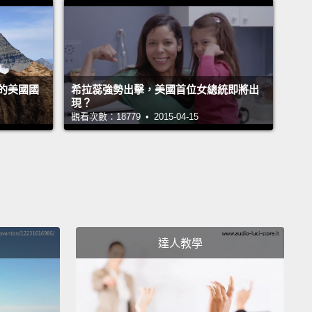
ed at pretty much the same time.
One was in
 and the other was in the Democratic Republic of
.
The DRC outbreak happened near the Ebola
 which is where the disease gets its name.
And the
的美國國
希拉蕊強勢出擊，美國首位女總統即將出
eadly outbreak ever was also in DRC in 1995. That
現？
觀看次數：18779 • 2015-04-15
254 people out of a total of 315 infected. That's an
ent mortality rate.
病毒最早是在 1976 年兩場發生於幾乎同一時間的疫情
被發現。其中一個在蘇丹，另一個則在剛果共和國。剛
國的爆發發生在伊波拉河附近，也就是這種疾病得到它
地方。而最為致命的一場疫情爆發也是在 1995 年的剛
達人教學
國內。那殺死總感染人數 315 人中的 254 人。也就是百
十一的死亡率。
is found in fruit bats, chimpanzees, gorillas,