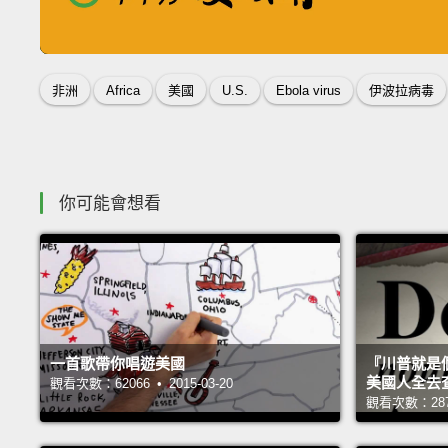
收錄佳句
非洲
Africa
美國
U.S.
Ebola virus
伊波拉病毒
你可能會想看
一首歌帶你唱遊美國
『川普就是個
美國人全去
觀看次數：62066 • 2015-03-20
觀看次數：28760