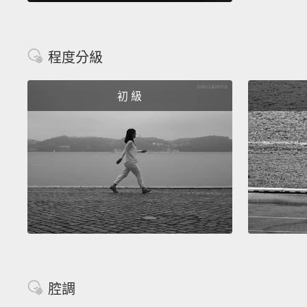
程度分級
初 級
腔調