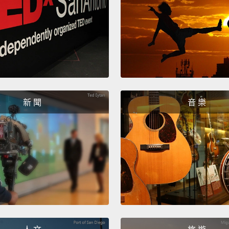
豪豬體
血液、
人類的
動物的
體液的
果一個
新 聞
音 樂
週後透
告人民
It can
have c
worker
contac
Organi