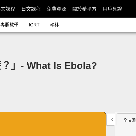
英文課程
日文課程
免費資源
關於希平方
用戶見證
專欄教學
ICRT
翰林
What Is Ebola?
全文