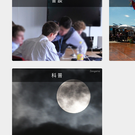
會 談
科 普