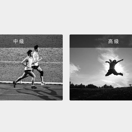
痛、以
吐、腹
病例中
到二十
中 級
高 級
Death 
or los
There'
priori
genera
want t
commen
work o
immunit