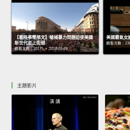
【看時事學英文】槍械暴力問題迫使美國
美國霸氣女
新世代走上街頭
觀看次數：23857
觀看次數：20175 • 2018-03-28
主題影片
演 講