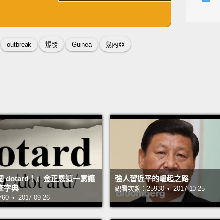
one of
英
中
免費功能
功能升級
Ebola 
Ebolav
outbreak
爆發
Guinea
幾內亞
outbre
Zaire s
to 90 
伊波拉
知最致
－邦地
毒、蘇
內爆發
 dotard！』金正恩這一罵讓
強人習近平的崛起之路
有高達
查字典
觀看次數：25930 • 2017-10-25
 • 2017-09-26
Ebola 