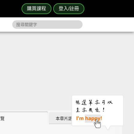
購買課程
登入/註冊
瀏覽
本章片語 (2)