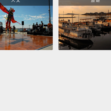
人 文
旅 遊
to Gui
and bu
sudden
sore t
includ
kidney
extern
—that'
sympto
伊波拉
話。醫
險的情
的防護
屍布。