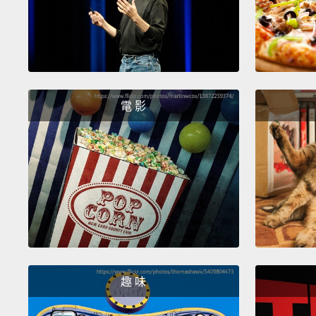
電 影
趣 味