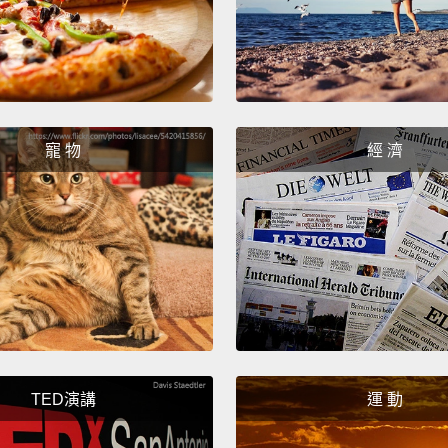
monkey
to hum
blood,
of the
寵 物
經 濟
eating
animal
contac
throu
lucky 
diseas
semen
people
TED演講
運 動
hands 
伊波拉