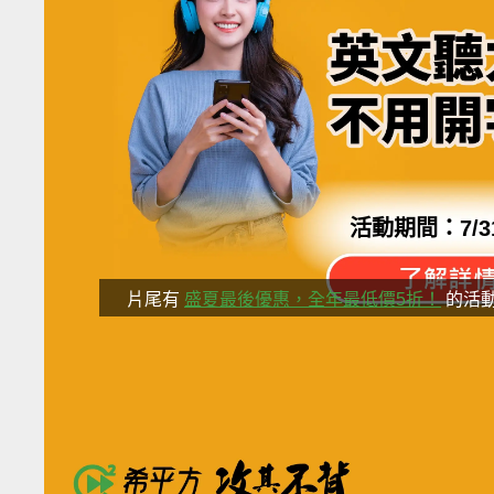
活動期間：
7/3
片尾有
盛夏最後優惠，全年最低價5折！
的活
分享這部影
希平方獨家專利「記憶曲線理論」
破解了英文一定要背單字的迷思