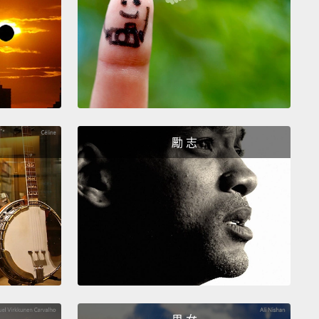
內被發現，而它經由和那些受感染哺乳類動物的體液、
以及器官近距離接觸傳給人類。所以其中一個它被傳給
主要方式是透過食用野味－－也就是死亡或已經生病的
肉。伊波拉病毒接著藉由和血液、分泌物、器官、以及
直接接觸從人傳到人身上，透過受傷的皮膚或黏膜。如
男人夠幸運能撐過伊波拉病毒感染病，他仍能在高達七
勵 志
過他的精液傳播疾病。那也是為什麼幾內亞政府已經警
在此時不得進行性行為、親吻、或甚至握手。
 also be passed on via a dead body if mourners
ontact with the deceased person.
Health care
s are at particular risk because of their close
t with patients,
and that's why the World Health
zation has sent 3.5 tons of protective materials out