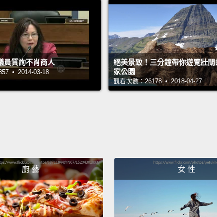
happen
Sudan,
Congo
River,
議員質詢不肖商人
絕美景致！三分鐘帶你遊覽壯闊
most d
家公園
 • 2014-03-18
觀看次數：26178 • 2018-04-27
killed 
81 perc
伊波拉
爆發中
果共和
名稱的
廚 藝
女 性
果共和
分之八
Ebola 