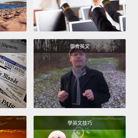
s, forest antelope, and porcupines,
and it passes
ans through close contact with bodily fluids,
 and the organs of those infected mammals.
So one
 main ways that it's introduced to humans is by
鄧肯英文
 bushmeats—the meat of dead or already ill
s.
It's then passed from human to human by direct
t with blood, secretions, organs, and bodily fluid,
gh broken skin or mucous membranes.
If a man is
enough to survive Ebola, he can still transmit the
e for up to seven weeks afterwards through his
.
That's why the government in Guinea has warned
 against having sex, kissing, or even shaking
學英文技巧
at the moment.
病毒在果蝠、黑猩猩、大猩猩、猴子、森林羚羊、以及