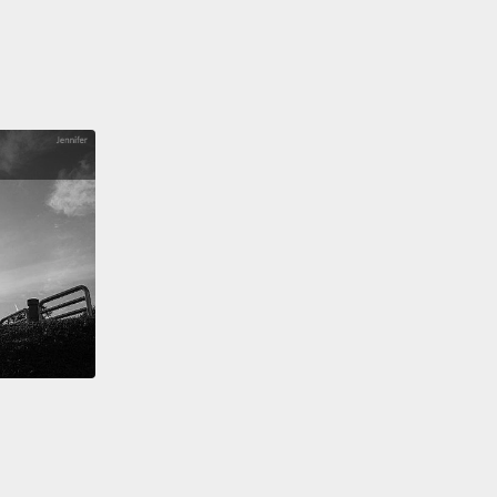
及喉嚨痛來顯露它自己，但那很快會惡化，伴隨包含嘔
瀉、起疹子、以及腎功能和肝功能損害的症狀。在一些
，體內和體外出血也會發生。伊波拉疾病有一段只有二
一天的潛伏期－－也就是感染到症狀發作間的時間。
is usually caused by multiple organ failure, shock,
s of blood, and happens soon after infection.
s currently no vaccine, because it's not being a
ty for drugs companies;
because it's rare, and
lly happens in remote parts of Africa.
And if you
o have a discussion about the morals of that in the
ts section, please do.
But the U.S. is funding the
n a vaccine, because there is no natural human
y. So it's on their list of potential bio-terror agents.