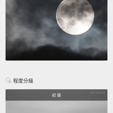
程度分級
初 級