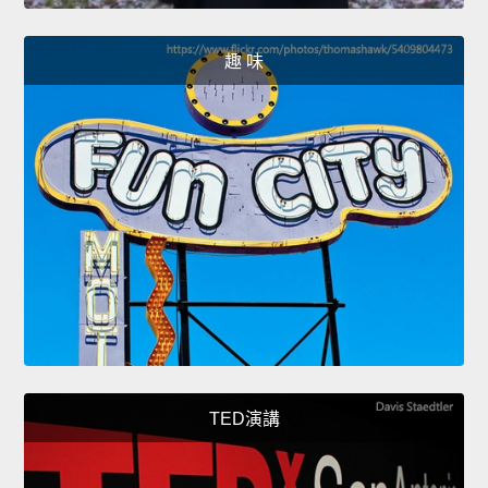
趣 味
TED演講