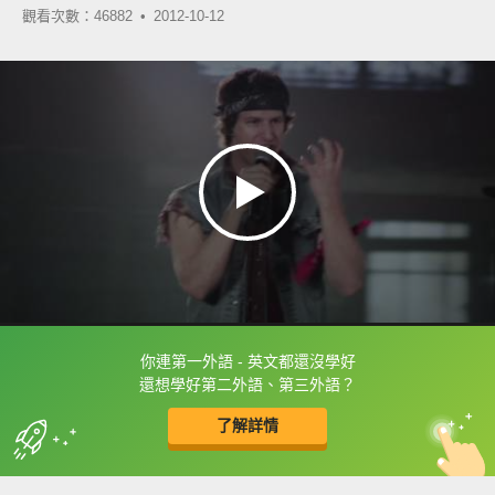
觀看次數：46882 •
2012-10-12
你連第一外語 - 英文都還沒學好
框選或點兩下字幕可以直接查字典喔！
還想學好第二外語、第三外語？
了解詳情
英
中
收錄佳句
功能升級