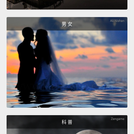
男 女
科 普