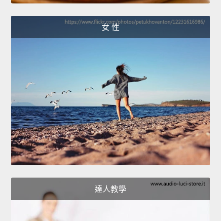
女 性
達人教學