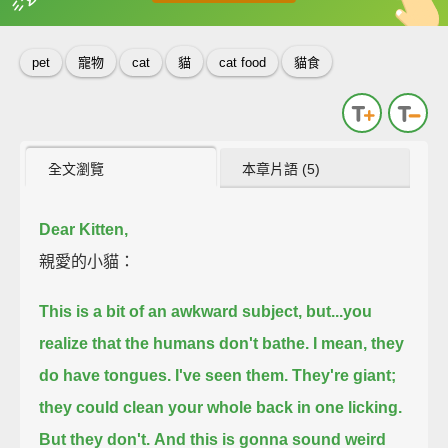
英
中
收錄佳句
功能升級
pet
寵物
cat
貓
cat food
貓食
全文瀏覽
本章片語 (5)
Dear Kitten,
親愛的小貓：
This is a bit of an awkward subject,
but...you
realize that the humans don't bathe.
I mean, they
do have tongues.
I've seen them. They're giant;
they could clean your whole back in one licking.
But they don't.
And this is gonna sound weird