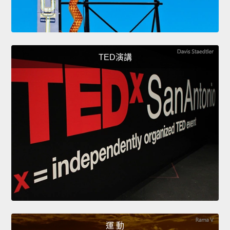
TED演講
運 動