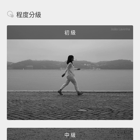
程度分級
初 級
中 級