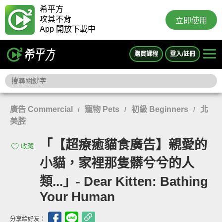
希平方
攻其不背
立即使用
App 開放下載中
購買課程
登入/註冊
廣告 Commercial
寵物 Pets
初級 Beginners
北
/
/
/
美腔
「【超療癒貓食廣告】親愛的
收藏
小貓，家裡那隻髒兮兮的人
類...」- Dear Kitten: Bathing
Your Human
分享給好友：