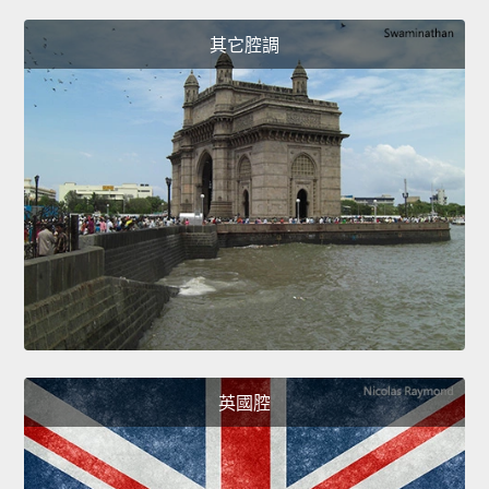
其它腔調
英國腔