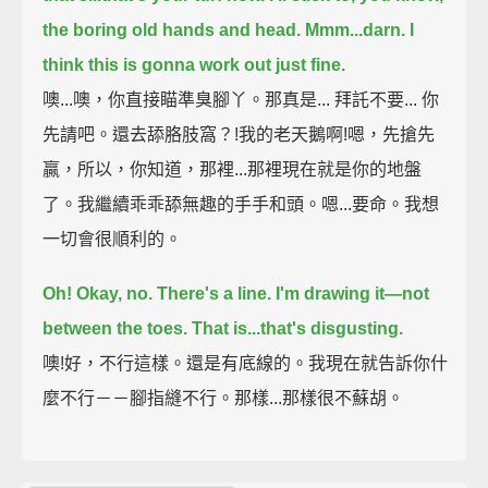
the boring old hands and head.
Mmm...darn.
I
think this is gonna work out just fine.
噢...噢，你直接瞄準臭腳丫。那真是... 拜託不要... 你
先請吧。還去舔胳肢窩？!我的老天鵝啊!嗯，先搶先
贏，所以，你知道，那裡...那裡現在就是你的地盤
了。我繼續乖乖舔無趣的手手和頭。嗯...要命。我想
一切會很順利的。
Oh!
Okay, no.
There's a line.
I'm drawing it—not
between the toes.
That is...that's disgusting.
噢!好，不行這樣。還是有底線的。我現在就告訴你什
麼不行－－腳指縫不行。那樣...那樣很不蘇胡。