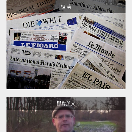
經 濟
鄧肯英文