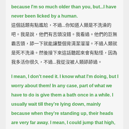
because I'm so much older than you,
but...I have
never been licked by a human.
這個話題有點尷尬，不過...你知道人類是不洗澡的
吧。我是說，他們有舌頭沒錯。我看過。他們的巨無
霸舌頭，舔一下就能讓整個背清潔溜溜。不過人類就
是死不洗澡。然後接下來這話聽起來會有點怪，因為
我多活你很久，不過...我從沒被人類舔舔過。
I mean, I don't need it.
I know what I'm doing, but I
worry about them!
In any case, part of what we
have to do is give them a bath once in a while.
I
usually wait till they're lying down,
mainly
because when they're standing up, their heads
are very far away.
I mean, I could jump that high,