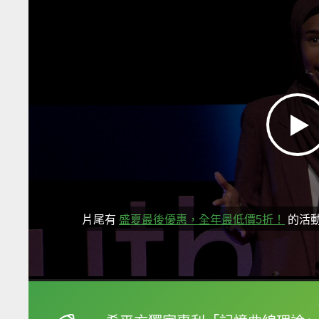
片尾有
盛夏最後優惠，全年最低價5折！
的活
框選或點兩下字幕可以