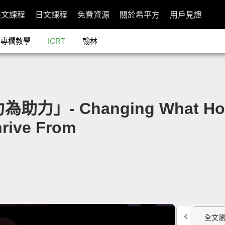
英文課程
日文課程
免費資源
關於希平方
用戶見證
專欄教學
ICRT
翰林
力」- Changing What Holds
rive From
全文