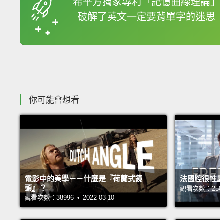
希平方獨家專利「記憶曲線理論」
破解了英文一定要背單字的迷思
收錄佳句
你可能會想看
電影中的美學－－什麼是『荷蘭式鏡
法國腔很性
頭』？
觀看次數：25072
觀看次數：38996 • 2022-03-10