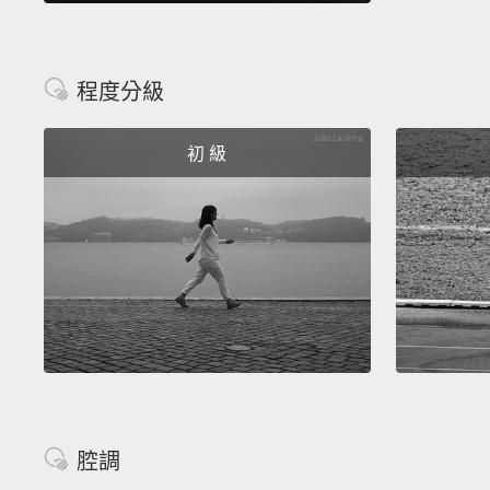
程度分級
初 級
腔調