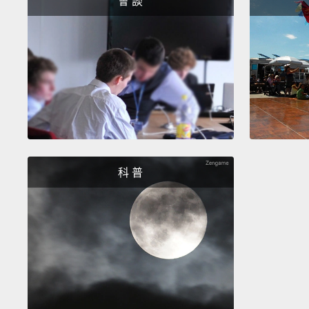
會 談
科 普