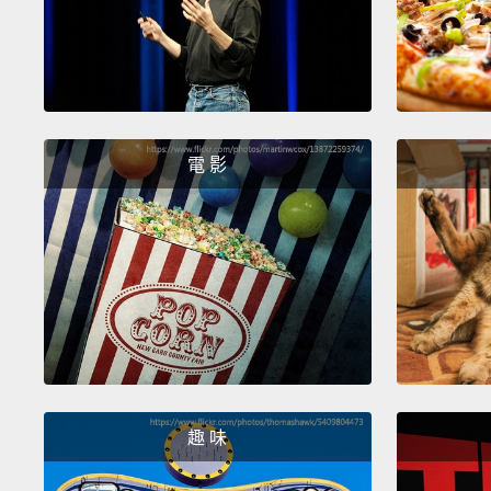
電 影
趣 味