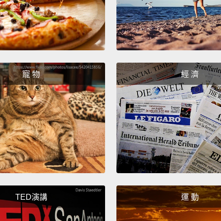
寵 物
經 濟
TED演講
運 動