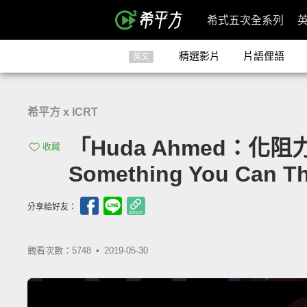
希式五次全系列
精選影片
片語俚語
英文
希平方 x ICRT
「Huda Ahmed：化阻力為助
收藏
Something You Can Th
分享給好友：
觀看次數：5748 •
2019-05-30