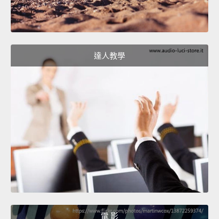
達人教學
電 影