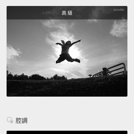
高 級
腔調