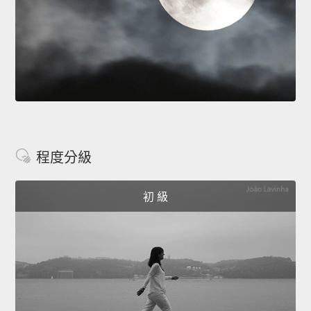
程度分級
初 級