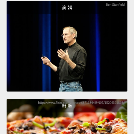
演 講
廚 藝