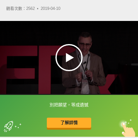
觀看次數：2562 •
2019-04-10
別把願望，等成遺憾
框選或點兩下字幕可以直接查字典喔！
了解詳情
英
中
收錄佳句
功能升級