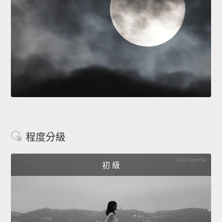
程度分級
初 級