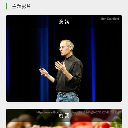
主題影片
演 講
廚 藝