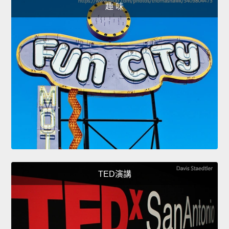
趣 味
TED演講