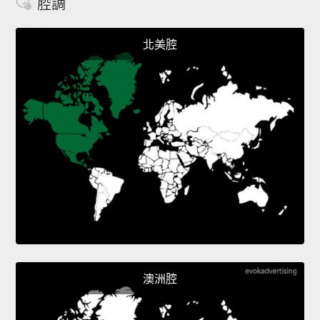
腔調
北美腔
澳洲腔