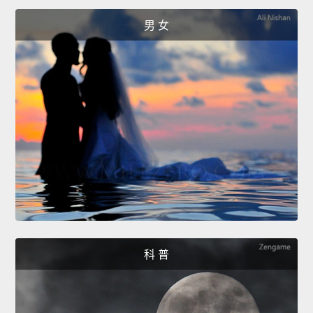
男 女
科 普