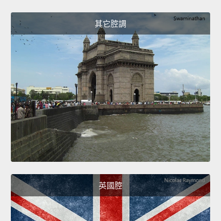
其它腔調
英國腔