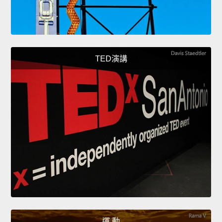
TED演講
運 動