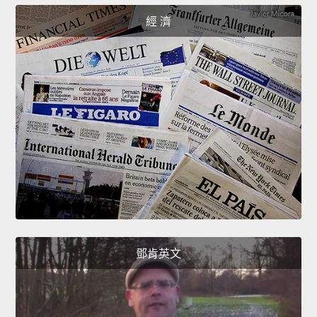
經 濟
鄧肯英文