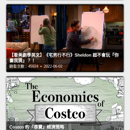
【看美劇學英文】《宅男行不行》Sheldon 超不會玩『你
畫我猜』？！
觀看次數：45924 • 2022-06-02
Costco 的『尋寶』經濟策略