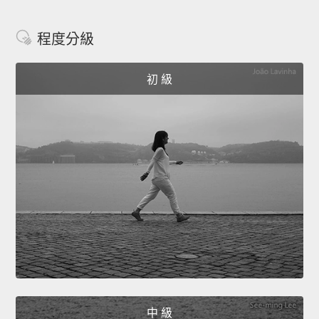
程度分級
初 級
中 級