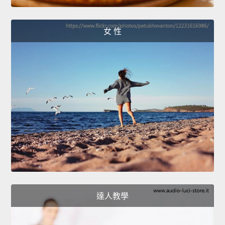
女 性
達人教學