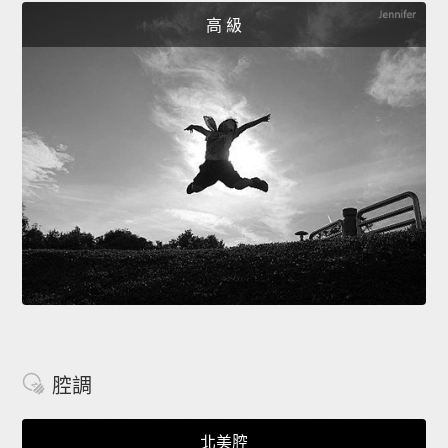
高 級
腔調
北美腔