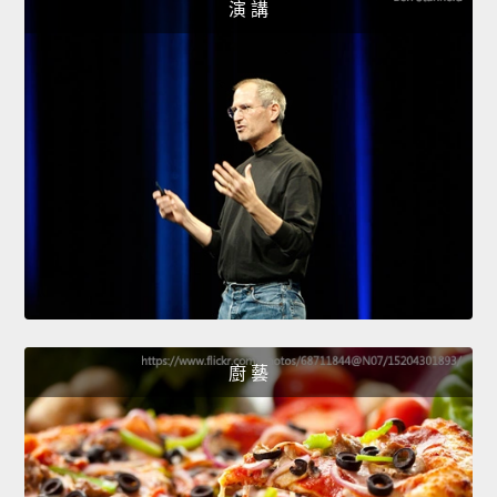
演 講
廚 藝