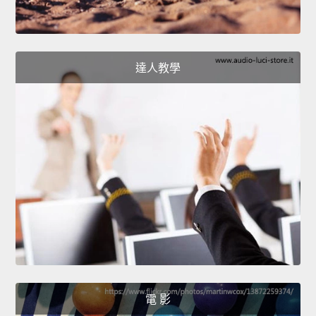
達人教學
電 影