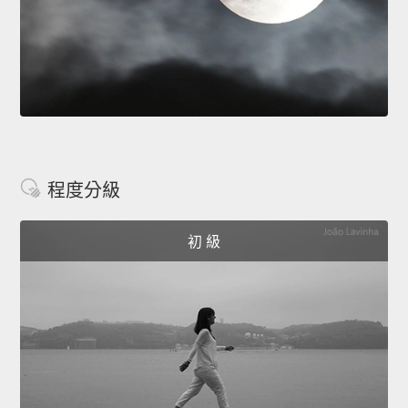
程度分級
初 級