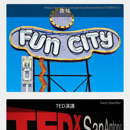
趣 味
TED演講