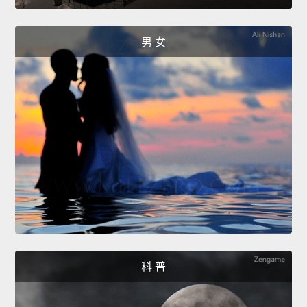
男 女
科 普