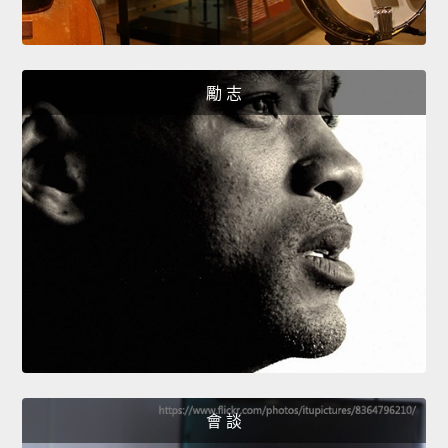
勵 志
會 談