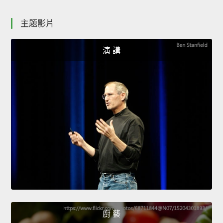
主題影片
演 講
廚 藝