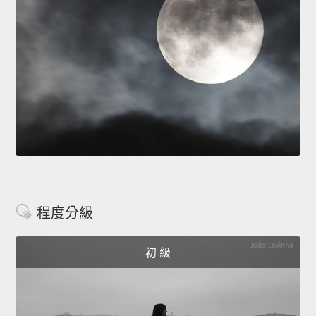
程度分級
初 級