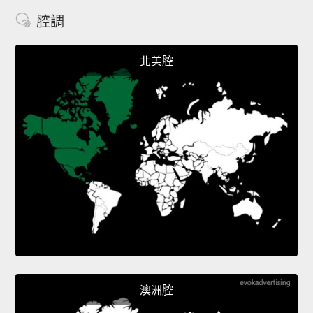
腔調
北美腔
澳洲腔