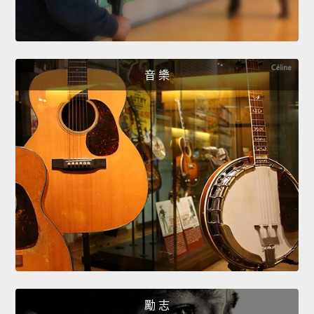
音 樂
勵 志