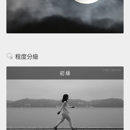
程度分級
初 級