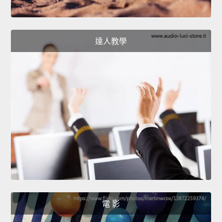
達人教學
電 影