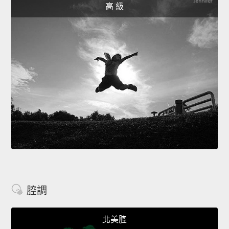
高 級
腔調
北美腔