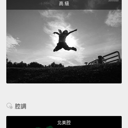
高 級
腔調
北美腔