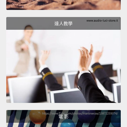
達人教學
電 影