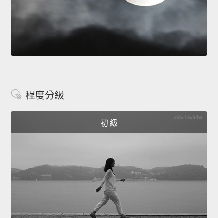
程度分級
初 級