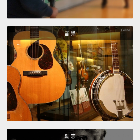
音 樂
勵 志