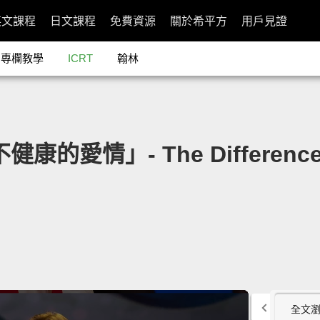
英文課程
日文課程
免費資源
關於希平方
用戶見證
專欄教學
ICRT
翰林
康的愛情」- The Difference B
全文