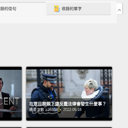
收錄的佳句
收錄的單字
在眾目睽睽下違反蠢法律會發生什麼事？
觀看次數：26556 • 2022-05-18