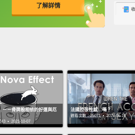
了解詳情
英
中
免費功能
功能升級
》－－骨牌般相依的好運與厄
法國腔很性感…嗎？
觀看次數：25071 • 2022-06-16
 • 2021-10-07