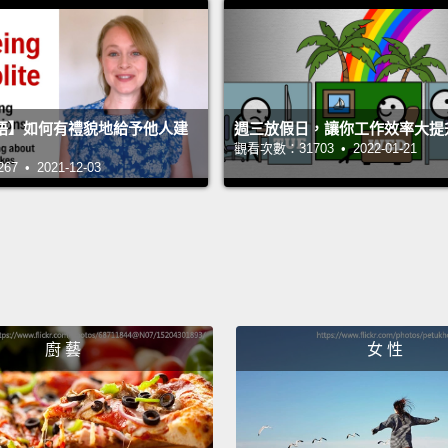
語】如何有禮貌地給予他人建
週三放假日，讓你工作效率大提
觀看次數：31703 • 2022-01-21
 • 2021-12-03
廚 藝
女 性