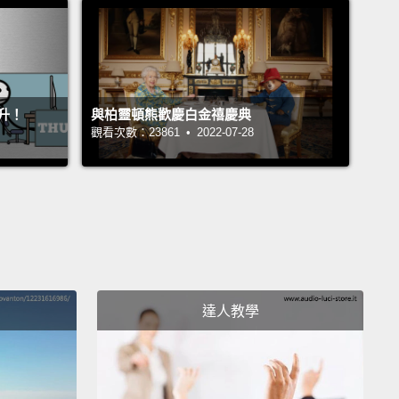
升！
與柏靈頓熊歡慶白金禧慶典
觀看次數：23861 • 2022-07-28
達人教學