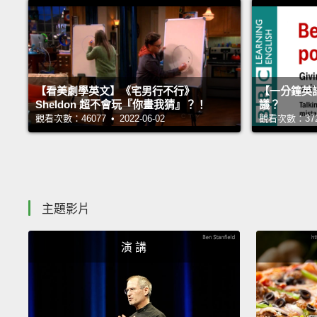
【看美劇學英文】《宅男行不行》
【一分鐘英
Sheldon 超不會玩『你畫我猜』？！
議？
觀看次數：46077 • 2022-06-02
觀看次數：37267
主題影片
演 講