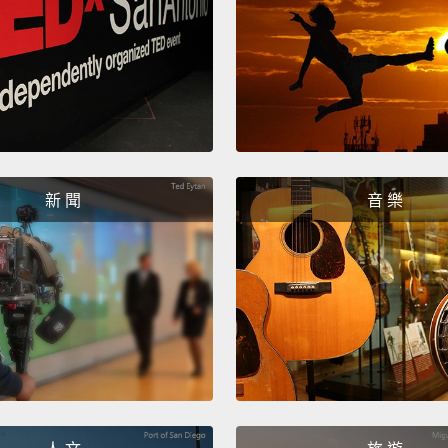
新 聞
音 樂