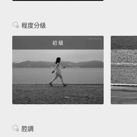
程度分級
初 級
腔調