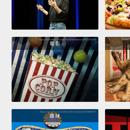
電 影
趣 味