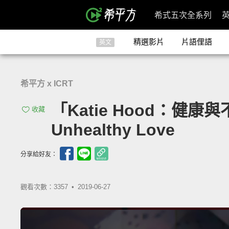
希式五次全系列
精選影片
片語俚語
英文
希平方 x ICRT
「Katie Hood：健康與不健
收藏
Unhealthy Love
分享給好友：
觀看次數：3357 •
2019-06-27