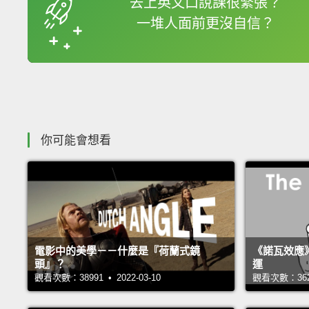
去上英文口說課很緊張？
一堆人面前更沒自信？
收錄佳句
你可能會想看
電影中的美學－－什麼是『荷蘭式鏡
《諾瓦效應
頭』？
運
觀看次數：38991 • 2022-03-10
觀看次數：36243