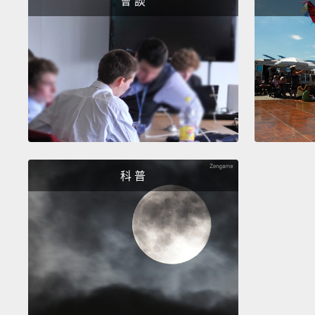
會 談
科 普