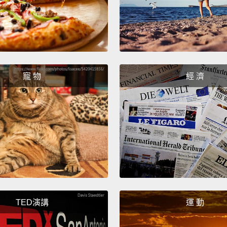
寵 物
經 濟
TED演講
運 動