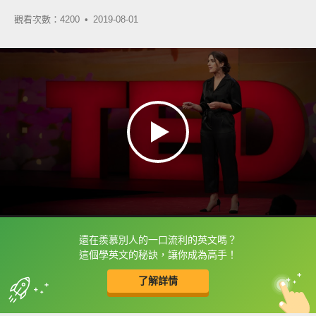
觀看次數：4200 •
2019-08-01
還在羨慕別人的一口流利的英文嗎？
框選或點兩下字幕可以直接查字典喔！
這個學英文的秘訣，讓你成為高手！
了解詳情
英
中
收錄佳句
功能升級