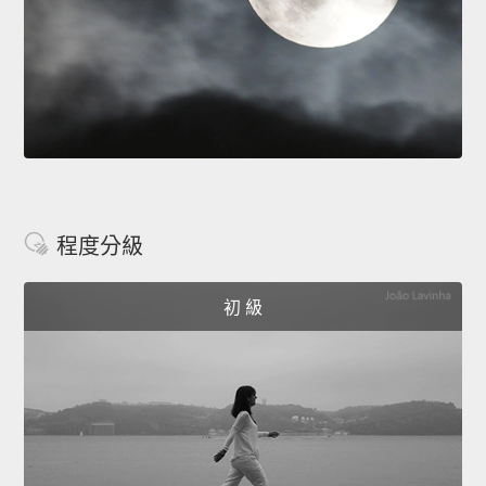
程度分級
初 級