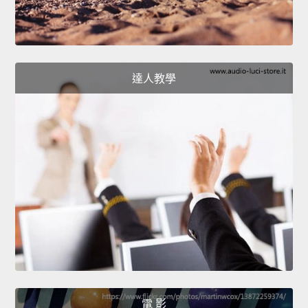
達人教學
電 影