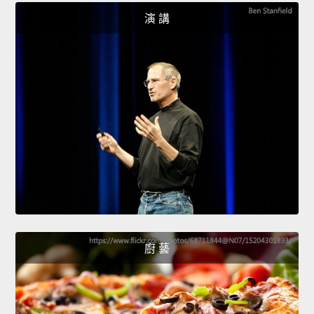
演 講
廚 藝