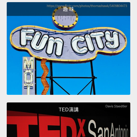
趣 味
TED演講