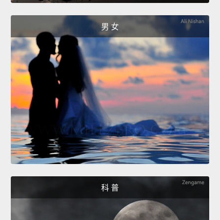
男 女
科 普