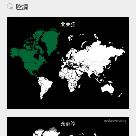
腔調
北美腔
澳洲腔