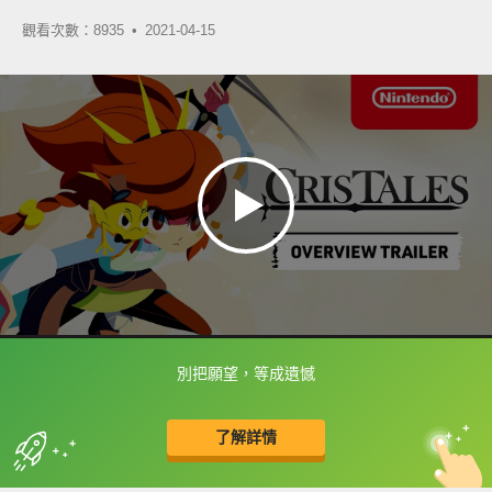
觀看次數：8935 •
2021-04-15
別把願望，等成遺憾
框選或點兩下字幕可以直接查字典喔！
了解詳情
英
中
收錄佳句
功能升級