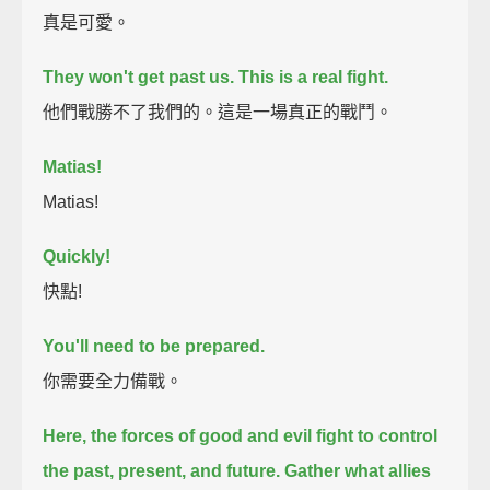
真是可愛。
They won't get past us.
This is a real fight.
他們戰勝不了我們的。這是一場真正的戰鬥。
Matias!
Matias!
Quickly!
快點!
You'll need to be prepared.
你需要全力備戰。
Here, the forces of good and evil fight to control
the past, present, and future.
Gather what allies