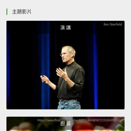
主題影片
演 講
廚 藝