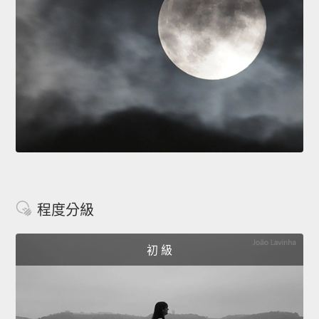
程度分級
初 級