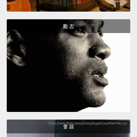
勵 志
會 談