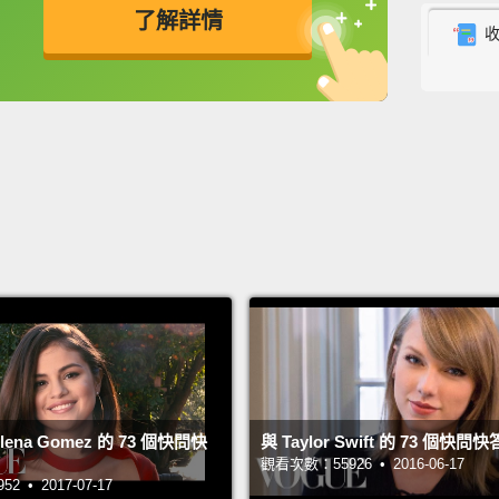
Elle f
了解詳情
Elle
英
中
免費功能
功能升級
Elle f
Elle
Elle F
Elle 
Elle fa
Elle
Elle f
Elle
ena Gomez 的 73 個快問快
與 Taylor Swift 的 73 個快問快
Elle f
觀看次數：55926 • 2016-06-17
 • 2017-07-17