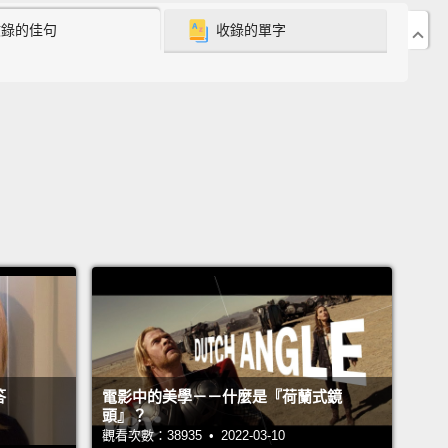
anning The Rock.
收錄的佳句
收錄的單字
 幫巨石強森搧風。
anning a fawn.
 幫小鹿搧風。
anning fawning.
Fanning 愛心噴發。
nning fan mail.
 幫粉絲的信搧風。
anning male fan.
 幫男粉絲搧風。
答
電影中的美學－－什麼是『荷蘭式鏡
頭』？
anning elf Fanning.
觀看次數：38935 • 2022-03-10