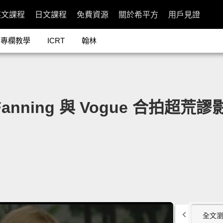
英文課程
日文課程
免費資源
關於希平方
用戶見證
專欄教學
ICRT
翰林
nning 與 Vogue 合拍超荒謬影片！
全文