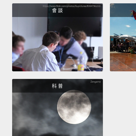
會 談
科 普