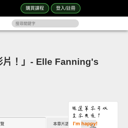
購買課程
登入/註冊
」- Elle Fanning's
瀏覽
本章片語 (0)