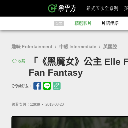
希式五次全系列
精選影片
片語俚語
英文
趣味 Entertainment
中級 Intermediate
英國腔
/
/
「《黑魔女》公主 Elle Fa
收藏
Fan Fantasy
分享給好友：
觀看次數：12939 •
2019-08-20