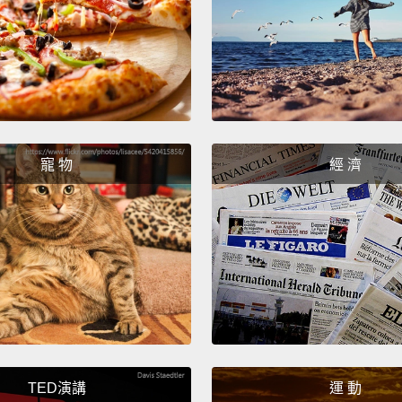
Elle F
Elle
Elle F
Elle
Elle f
寵 物
經 濟
Elle 
Elle F
Elle 
Elle f
Elle 
Fan.
TED演講
運 動