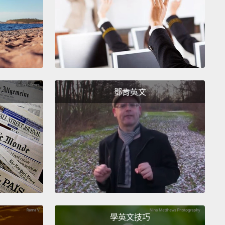
anning's fan fantasy.
 Fanning 的風扇幻想世界。
anning's fan fantasy.
 Fanning 粉絲的幻想世界。
anning Elle Fanning fans.
鄧肯英文
幫 Elle Fanning 的粉絲搧風。
anning fans fanning Elle Fanning.
Fanning 的粉絲幫 Elle Fanning 搧風。
anning Elle Fanning.
幫 Elle Fanning 搧風。
學英文技巧