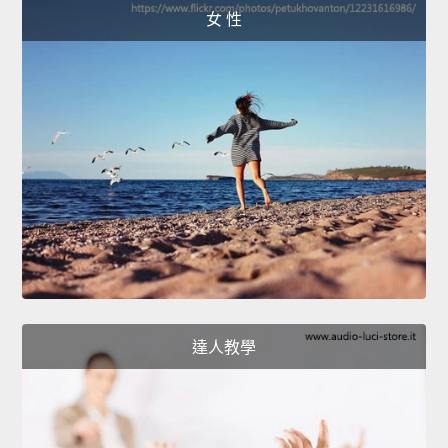
女 性
達人教學