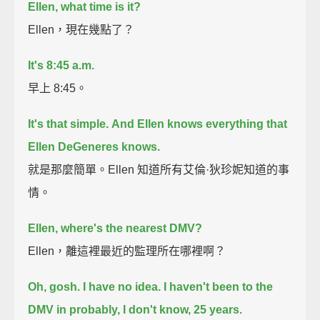
Ellen, what time is it?
Ellen，現在幾點了？
It's 8:45 a.m.
早上 8:45。
It's that simple.
And Ellen knows everything
that
Ellen DeGeneres knows.
就是那麼簡單。Ellen 知道所有艾倫·狄珍妮知道的事
情。
Ellen, where's the nearest DMV?
Ellen，離這裡最近的監理所在哪裡啊？
Oh, gosh. I have no idea.
I haven't been to the
DMV in probably, I don't know, 25 years.