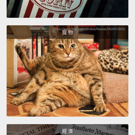
寵 物
經 濟