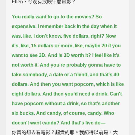
Ellen，今晚有放映什麼電影？
You really want to go to the movies?
So
expensive.
I remember back in the day when it
was, like, I don't know, five dollars, right?
Now
it's, like, 15 dollars or more, like, maybe 20 if you
want to see 3D.
And is 3D worth it?
I feel like it's
not worth it.
And you're probably gonna have to
take somebody, a date or a friend, and that's 40
dollars.
And then you want popcorn, which is like
eight dollars.
And then you'd need a drink.
Can't
have popcorn without a drink, so that's another
six bucks.
And candy, of course, candy.
Who
doesn't want candy?
And that's five do—
你真的想去看電影？超貴的耶。我記得以前是，大