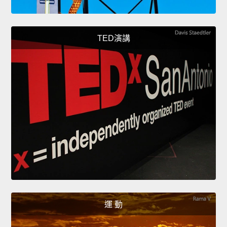
TED演講
運 動