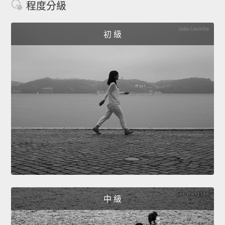
程度分級
初 級
中 級