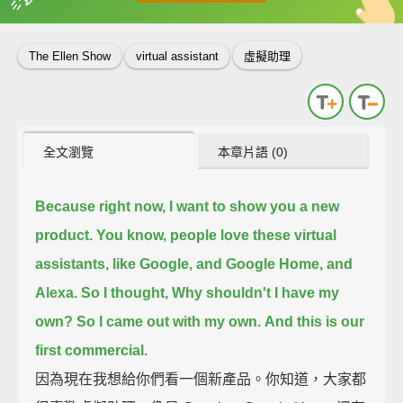
英
中
收錄佳句
功能升級
The Ellen Show
virtual assistant
虛擬助理
全文瀏覽
本章片語 (0)
Because right now, I want to show you a new
product.
You know, people love these virtual
assistants, like Google, and Google Home, and
Alexa.
So I thought, Why shouldn't I have my
own?
So I came out with my own.
And this is our
first commercial.
因為現在我想給你們看一個新產品。你知道，大家都