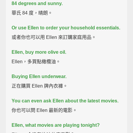
84 degrees and sunny.
華氏 84 度，晴朗。
Or use Ellen to order your household essentials.
或者你也可以用 Ellen 來訂購家庭用品。
Ellen, buy more olive oil.
Ellen，多買點橄欖油。
Buying Ellen underwear.
正在購買 Ellen 牌內衣褲。
You can even ask Ellen about the latest movies.
你也可以問 Ellen 最新的電影。
Ellen, what movies are playing tonight?