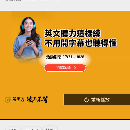
活動期間：
7/31 ~ 8/28
分享這部影片
人生能有幾回搏
今日不搏何時搏
重新播放
了解詳情
英
中
收錄佳句
功能升級