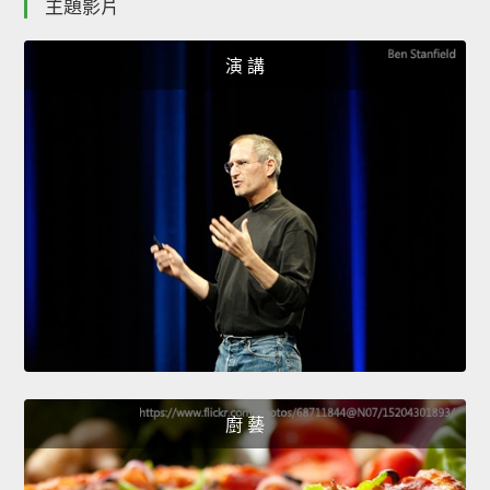
主題影片
演 講
廚 藝