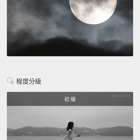
程度分級
初 級