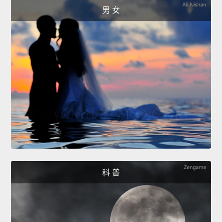
男 女
科 普