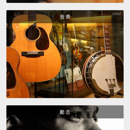
音 樂
勵 志