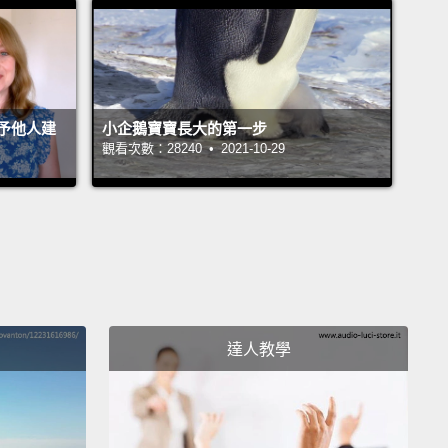
都在偷東西喔。這是某人的皮夾、一個好看的手錶，還
.這雙被某個可憐人遺留在麥當勞的鞋子。
tt, those look like kids' shoes.
att，那看起來像是小朋友的鞋子。
予他人建
小企鵝寶寶長大的第一步
觀看次數：28240 • 2021-10-29
doubtedly, yeah.
They were sitting outside the ball
..
錯啊，對啊。它們擺在球池外面，所以...
e wheelchair? Please tell me you didn't steal...
是怎樣？請告訴我你沒偷...
達人教學
!