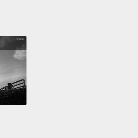
r science!
做實驗!
s wrong with you? Give them to me!
是不是有問題？東西給我!
s going on here?
生什麼事了？
ve I'm being robbed, officer.
我被搶了，警察先生。
 That is a lie.
He has stolen all of the stuff in here.
e a new year's resolution to steal things, including
kids' shoes!