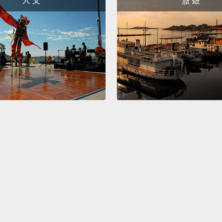
人 文
旅 遊
人身上
Okay. 
resolu
to star
includ
好吧。
天我要
What? 
these!
什麼？
What? 
蛤？不