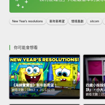
收錄佳句
New Year's resolutions
新年新希望
情境喜劇
sitcom
你可能會想看
《海綿寶寶版》新年新希望！
四歲小妹妹
訣』，小大
觀看次數：18867 • 2021-02-09
觀看次數：27179