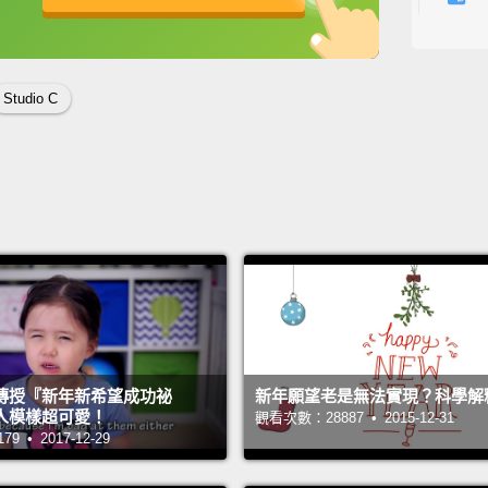
Quite 
stealin
英
中
免費功能
功能升級
好幾個
Studio C
You us
你以前
No, no.
不，不
Uh, e
呃，什
I've be
傳授『新年新希望成功祕
新年願望老是無法實現？科學解
人模樣超可愛！
觀看次數：28887 • 2015-12-31
a reall
 • 2017-12-29
some p