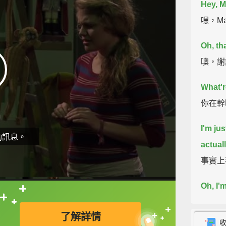
Hey, M
嘿，M
Oh, th
噢，謝
What'r
你在幹
I'm ju
動訊息。
actuall
事實上
Oh, I'
直接查字典喔！
噢，你
了解詳情