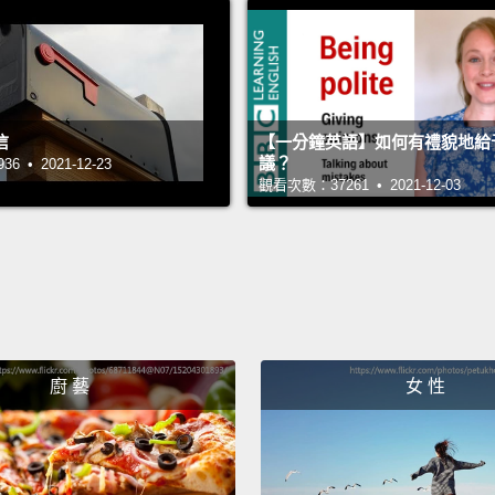
我整天
有..
Uh, Ma
呃，M
信
【一分鐘英語】如何有禮貌地給
議？
 • 2021-12-23
觀看次數：37261 • 2021-12-03
Oh, un
pit, so.
噢，沒
And th
那輪椅
廚 藝
女 性
Stolen
偷的!