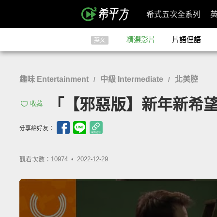
希式五次全系列
精選影片
片語俚語
英文
趣味 Entertainment
中級 Intermediate
北美腔
/
/
「【邪惡版】新年新希望」- Ne
收藏
分享給好友：
觀看次數：10974 •
2022-12-29