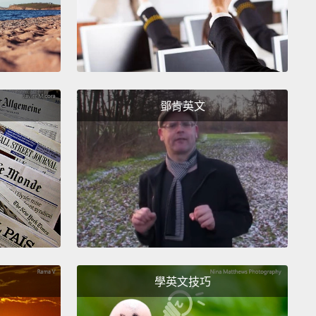
as the easiest one, actually.
They could hardly
me without this baby.
這個最好偷。他們沒這寶貝可追不上我。
. You've got to be kidding me! It's...
鄧肯英文
...你一定是在開玩笑吧!這...
reful. That's the propeller for a Cessna airplane.
It's
ant.
心點。那是西斯納飛機的螺旋槳。很重要的。
de a resolution to steal things? That's the worst
I've ever heard!
標是要偷東西？那是我聽過最糟糕的事情!
學英文技巧
t least I'm making goals I can stick to.
I also