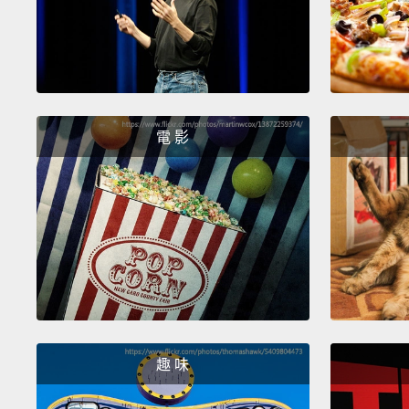
電 影
趣 味