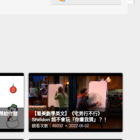
a few, but the one I'm working on right now is
g.
耶，但我目前在實現偷竊這個目標。
ed to steal things?
會偷東西？
..
But I do now.
會...但我現在會了。
xcuse me?
麼？
en stealing things all day.
Here's some guy's wallet,
釋給你聽
【看美劇學英文】《宅男行不行》
Sheldon 超不會玩『你畫我猜』？！
y nice-looking watch, and...
these ones belonged to
觀看次數：46032 • 2022-06-02
oor soul who left them unattended at McDonald's.