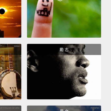
ed not to eat any more fruits or vegetables.
I was
very well until I was diagnosed with scurvy.
Bit into
urger and lost three teeth.
個目標我有辦法堅持。我還決定不再吃蔬菜水果呢。在
斷出壞血病前，我都過得好好的。咬了一口漢堡還掉了
。
勵 志
eh.
But your resolutions aren't making you a better
.
You should be trying to improve yourself.
噁。但你的新希望沒有讓你變成更好的人。你應該要試
己更進步。
erything is about me, okay?
Right now I want to
on others
and how I can use them to my advantage.
只能許跟自己有關的新希望，好嗎？我現在想專注在他