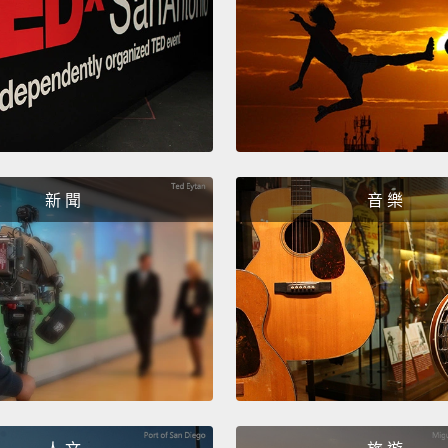
resolv
doing 
a hamb
至少這
我被診
三顆牙
新 聞
音 樂
Oh, bl
person
噢，好
著讓自
Not ev
focus 
又不是