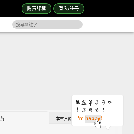
購買課程
登入/註冊
瀏覽
本章片語 (2)