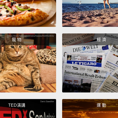
This w
chase 
事實上
Oh my..
寵 物
經 濟
噢我的天
Oh, ca
import
噢，小
You ma
thing 
你的目
TED演講
運 動
Well, a