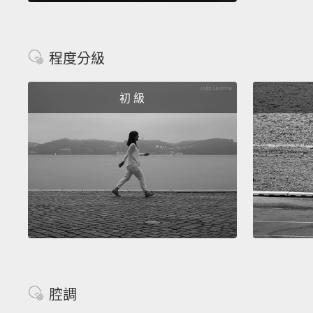
程度分級
初 級
腔調