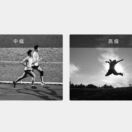
It's fo
這是在
What i
你腦袋
中 級
高 級
What i
這裡發
I belie
我相信
Oh, no.
He mad
these 