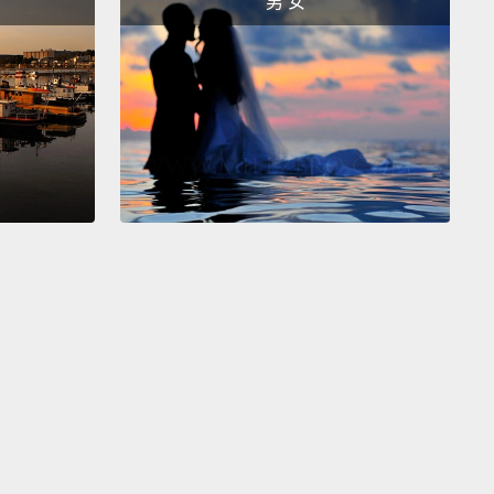
男 女
，還有我怎麼利用他們。
Well, it just so happens that my new year's
tion is to do a good deed daily.
So today, I'm going
t by returning all of the stuff that you've stolen,
ing these.
恰巧的是，我的新年新希望是每天做一件好事。所以今
把你偷的東西全部還回去，包括這個。
No! Mallory! I want to find a rabbit and make it wear
不行!Mallory!我想找一隻兔子讓牠穿上這雙鞋!
No! What's wrong with you?!
准!你有什麼毛病啊？!