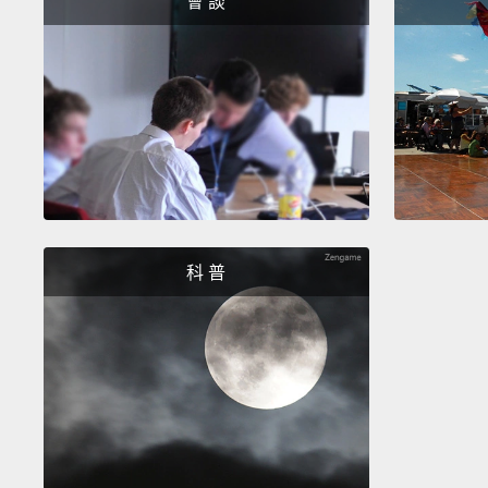
會 談
科 普