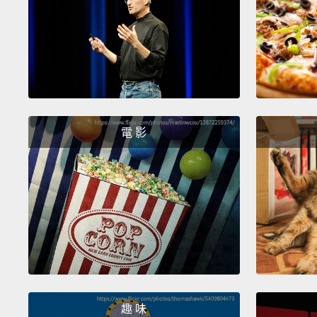
電 影
趣 味