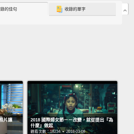
收錄的佳句
收錄的單字
idea what a toilet is for.
And some of you, yeah,
obably should get out of the house more.
But one
ision probably isn't going to do it.
Sorry.
道怎麼騎腳踏車，然後我底迪不知道馬桶是做什麼用
們有些人，對，你們或許應該多多走出家門。但也不是
個大決定就會成功。抱歉捏。
ow what?
Flush your resolutions down the toilet?
e my little brother can't use?
Of course not!
Keep
esolutions, but go easy on yourself.
Will you
e?
Maybe.
But probably won't happen in one big
nt—
it'll happen in the thousands of little moments.
照片讓
2018 國際婦女節－－改變，就從提出『為
現在該怎麼辦呢？把你的新年新希望沖到馬桶下嗎？沖
什麼』做起
我底迪不知道怎麼用的馬桶嗎？當然不是!還是可以有新
觀看次數：18234 • 2018-03-08