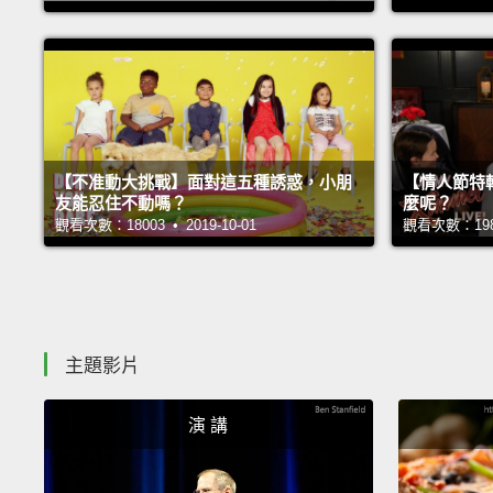
【不准動大挑戰】面對這五種誘惑，小朋
【情人節特
友能忍住不動嗎？
麼呢？
觀看次數：18003 • 2019-10-01
觀看次數：19866
主題影片
演 講