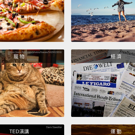
個小瞬
So, ha
to get 
所以啦
踏車給
寵 物
經 濟
TED演講
運 動