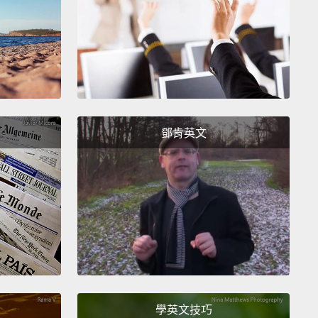
間在等著你。你一定會越來越好。
ppy New Year!
God bless.
And I'm off to ask my dad
a bike, either that or a pony.
Bye!
，新年快樂!上帝祝福大家。然後我要去叫把拔買一台腳
我了，或是一隻迷你馬也可以。掰掰啦!
鄧肯英文
學英文技巧