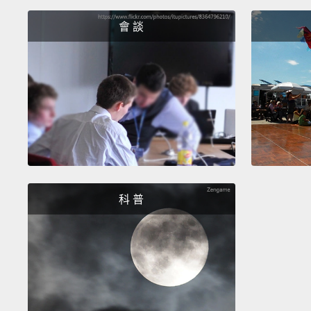
會 談
科 普