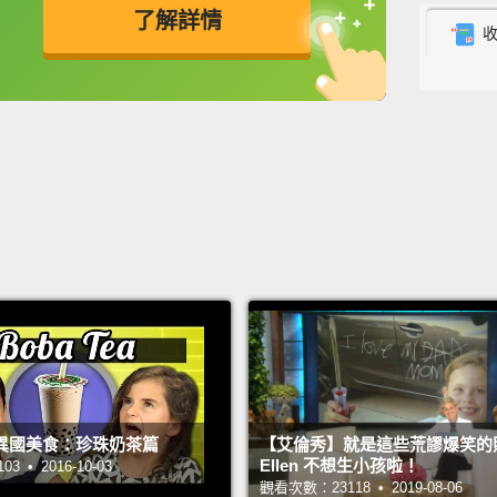
了解詳情
has no 
you pr
英
中
免費功能
功能升級
big dec
我不知
的。你
下了一
So, n
The on
your r
chang
mome
異國美食：珍珠奶茶篇
【艾倫秀】就是這些荒謬爆笑的
所以，
Ellen 不想生小孩啦！
 • 2016-10-03
到那個
觀看次數：23118 • 2019-08-06