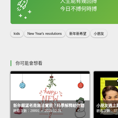
人生能有幾回搏
今日不搏何時搏
收錄佳句
kids
New Year's resolutions
新年新希望
小朋友
你可能會想看
新年願望老是無法實現？科學解釋給你聽
小朋友遇上
觀看次數：28891 • 2015-12-31
觀看次數：37103