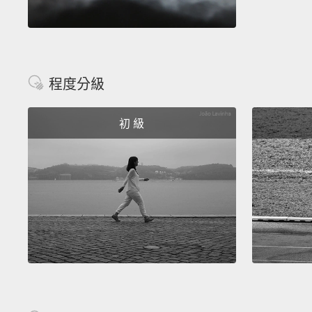
程度分級
初 級