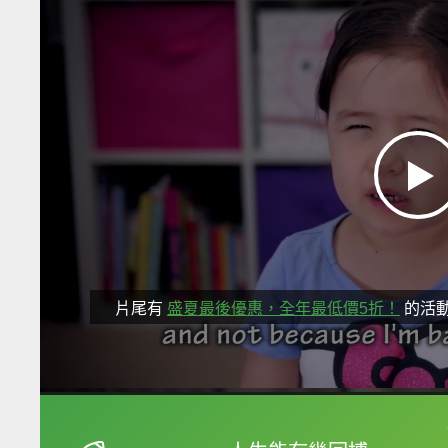
片尾有
盛夏最後優惠，全年最低價5折！
的活
框選或點兩下字幕可以