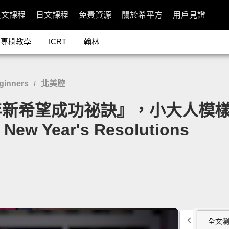
英文課程
日文課程
免費資源
關於希平方
用戶見證
專欄教學
ICRT
翰林
inners
北美腔
/
望成功祕訣』，小大人模樣超可愛！
t New Year's Resolutions
全文