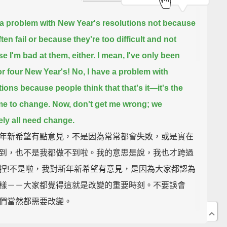
 a problem with New Year's resolutions
not because
ten fail or because they're too difficult
and not
e I'm bad at them, either.
I mean, I've only been
for four New Year's!
No, I have a problem with
tions because people think that that's it—
it's the
me to change.
Now, don't get me wrong;
we
tely all need change.
年新希望有點意見，不是因為常常都會失敗，或是實在
到，也不是我都做不到啦。我的意思是說，我也才跨過
捏!不是啦，我對新年新希望有意見，是因為大家都認為
樣－－大家都覺得這就是改變的重要時刻。不要誤會
們當然都需要改變。
no idea how to ride a bicycle, and my little brother