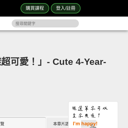
購買課程
登入/註冊
」- Cute 4-Year-
瀏覽
本章片語 (0)