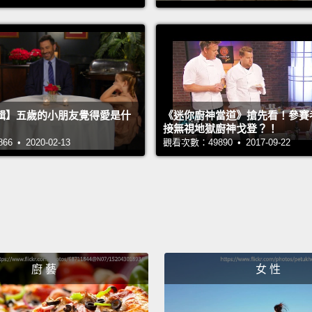
希望，
不會在
Every 
gratefu
what's
輯】五歲的小朋友覺得愛是什
《迷你廚神當道》搶先看！參賽
接無視地獄廚神戈登？！
love i
 • 2020-02-13
觀看次數：49890 • 2017-09-22
Even if
got th
get bet
每次你
擇做對
廚 藝
女 性
而不是
你失敗