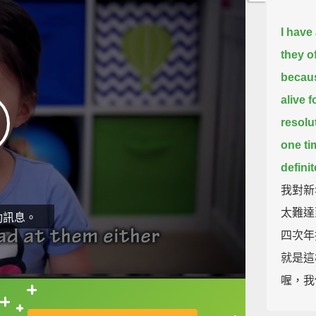
I have
they of
becaus
alive 
resolu
one ti
defini
我對新
太難達
動訊息。
四次年
就是這
喔，我
直接查字典喔！
I have 