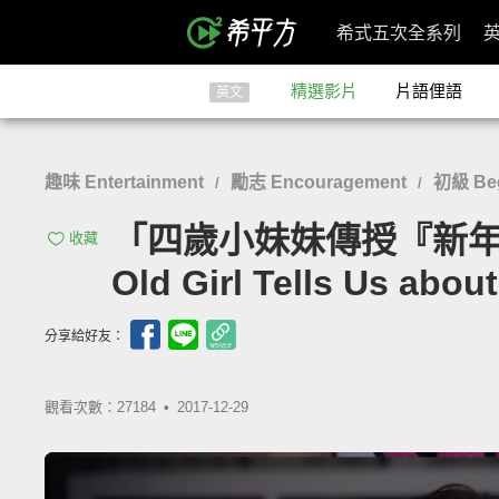
希式五次全系列
精選影片
片語俚語
英文
趣味 Entertainment
勵志 Encouragement
初級 Beg
/
/
「四歲小妹妹傳授『新年新希
收藏
Old Girl Tells Us abou
分享給好友：
觀看次數：27184 •
2017-12-29