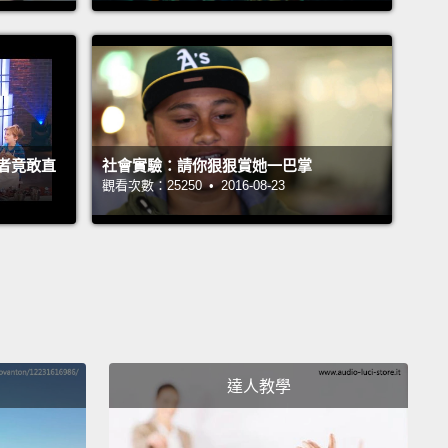
但不用對自己太嚴格。那你會改變嗎？可能會。但可能
一個大大的時刻發生－－會在幾千個小瞬間裡發生。
time you choose to forgive or slow down or be
l or stay calm,
each little moment that you choose
 right instead of what's easy,
faith instead of doubt,
者竟敢直
社會實驗：請你狠狠賞她一巴掌
觀看次數：25250 • 2016-08-23
nstead of hate—
that's where the change happens!
 you fail one or two or 30 times, it's okay!
You've
ousands of more little moments ahead of you.
You'll
ter.
選擇原諒或慢下來或心懷感謝或是保持冷靜，每個你選
的事情而不是做簡單的事情的小小時刻，選擇心存信念
達人教學
懷疑，選擇愛而不是恨－－那就是改變發生的地方!儘管
一次兩次或是三十次，都沒關係!因為在你面前還有幾千