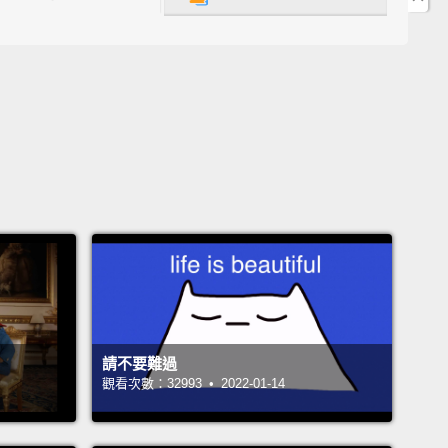
好看。
u flirting with me?
我調情嗎？
.
。
nt to take me out tonight, you should just ask.
今晚想約我出去，你就直接問。
ally, I love being one of the many girls who was
and honest.
I mean, it gets you what you want.
Also,
usually the ones who decide where the group of
請不要難過
觀看次數：32993 • 2022-01-14
s is gonna eat for lunch that day.
是喜歡當有話直說的誠實女孩。我的意思是說，這會讓