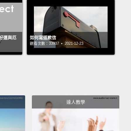
想要的東西。而且我們通常會是那個決定當天朋友們午
哪裡吃的人。
uld get sushi, you guys.
我覺得我們應該吃壽司。
好運與厄
如何寫道歉信
觀看次數：33937 • 2021-12-23
, no, let's get Chinese food.
、不，我們去吃中式料理。
but sushi is better, so—
得壽司比較好吃，所以－－
inese food sounds good right now, so—
達人教學
中式聽起來不錯，所以－－
it's the same thing—