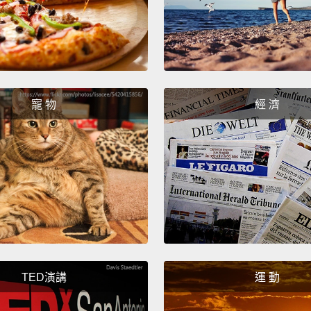
那根本
No, tha
才不一
Uh, st
寵 物
經 濟
夠囉，
So, tha
wrong
事情這
別人。
Chris,
two we
TED演講
運 動
Chr