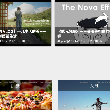
你得到
餐要去
We sho
大家，
 VLOG】平凡生活的美－－
《諾瓦效應》－－骨牌般相依的
與簡單生活
運
 • 2021-12-10
觀看次數：36237 • 2021-10-07
No, no
不、不
Okay, 
但我覺
No, Ch
廚 藝
女 性
不要，
Okay, 