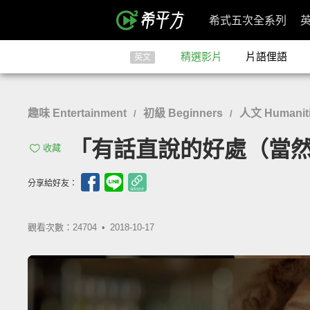
希式五次全系列
精選影片
片語俚語
英文
趣味 Entertainment
初級 Beginners
人文 Humaniti
/
/
「有話直說的好處（當然還有一點壞
收藏
分享給好友：
觀看次數：24704 •
2018-10-17