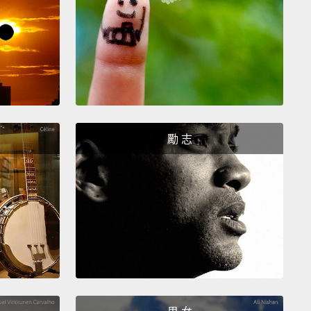
託。
d grandmother gave me this hat.
是我過世的奶奶給我的。
h, sometimes it can get you into trouble.
呃，有時候會讓你惹來麻煩。
勵 志
we just had a crazy year this year.
我們今年剛過完瘋狂的一年。
ike that tie.
跟那條領帶一樣瘋。
ple trust us for the truth.
會相信我們說的話才是真的。