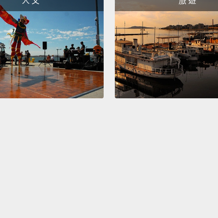
人 文
旅 遊
And th
以上就
Really
講得很
Thank
謝謝。
Quinta
Quint
Yeah?
怎麼了
How wa