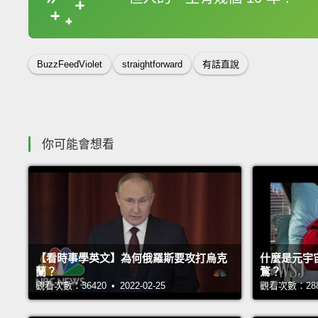
收錄佳句
BuzzFeedViolet
straightforward
有話直說
你可能會想看
【看時事學英文】為何俄羅斯要攻打烏克
什麼是元宇
蘭？
鶩？
觀看次數：36420 • 2022-02-25
觀看次數：28806