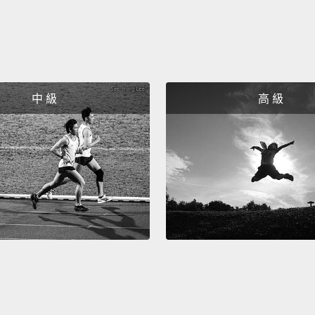
我剛剛
Girl, yo
寶貝，
中 級
高 級
Really
真的嗎
Yes.
真的。
Thank
謝謝。
And wh
with p