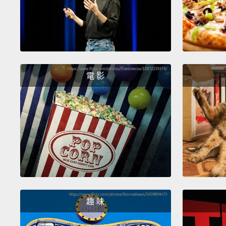
電 影
趣 味