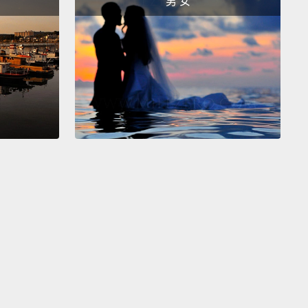
男 女
ose are my ideas.
Thanks.
是我的想法。謝謝。
 good job.
棒。
s.
.
a。
？
s it?