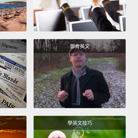
跟壽司一樣－－
t's racist.
樣，妳種族歧視喔。
op it. We are getting Mexican.
鄧肯英文
停。我們吃墨西哥菜。
t's cool.
But sometimes, you can rub people the
 way.
樣才會好好解決。但有時候你可能會用錯誤的方式惹怒
 you gotta take that hat off, man. New Year was like
eks ago.
Come on.
學英文技巧
is，你不要再戴那頂帽子了，天哪。新年已經過兩個禮拜