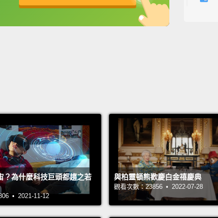
緊身褲
英
中
免費功能
功能升級
Are yo
你在跟
Maybe
可能喔
You wa
如果你
Person
blunt 
we're 
宙？為什麼科技巨頭都趨之若
與柏靈頓熊歡慶白金禧慶典
觀看次數：23856 • 2022-07-28
friend
 • 2021-11-12
我個人