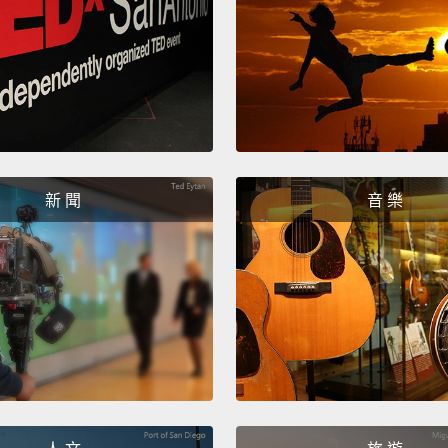
了。拜
My dea
這帽子
And, u
而且，
新 聞
音 樂
Guys, 
大家，
Yeah, l
對啊，
But peo
但別人