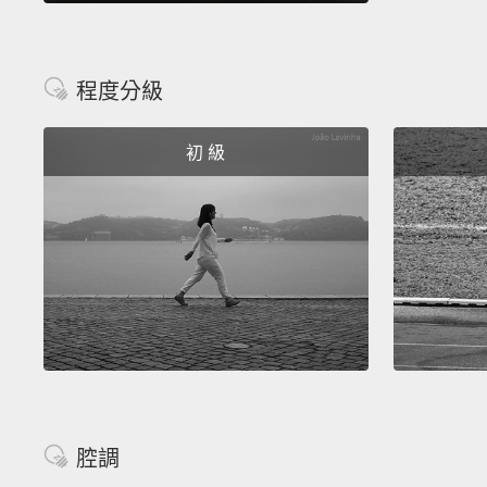
程度分級
初 級
腔調