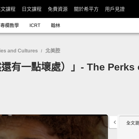
英文課程
日文課程
免費資源
關於希平方
用戶見證
專欄教學
ICRT
翰林
es and Cultures
北美腔
/
處）」- The Perks of Bei
全文