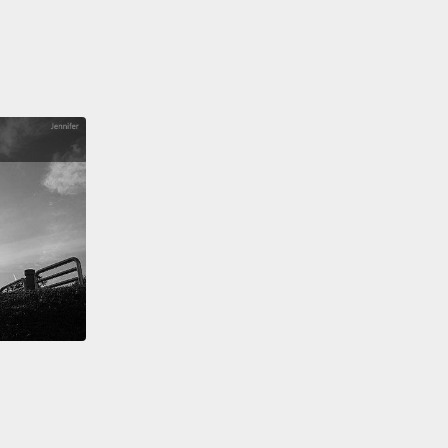
說得怎麼樣？
u killed it.
妳表現超棒。
?
？
 you.
en we do get what we want,
we usually have a ball
eople who appreciate us the way we are.