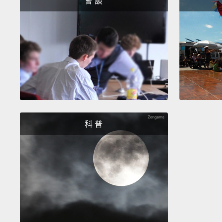
會 談
科 普