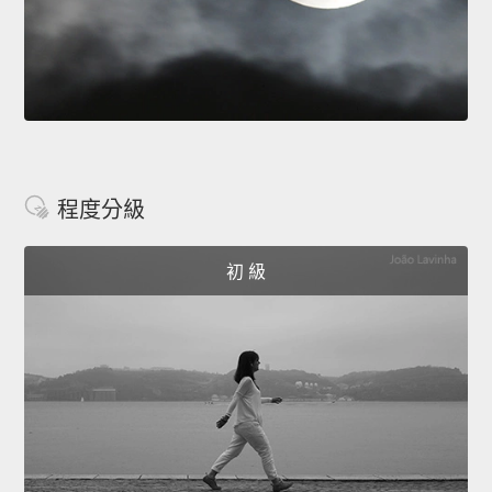
程度分級
初 級