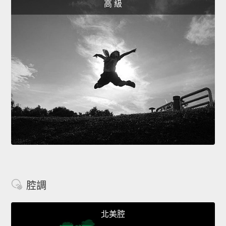
高 級
腔調
北美腔