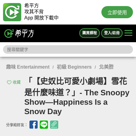
希平方
攻其不背
立即使用
App 開放下載中
購買課程
登入/註冊
趣味 Entertainment
初級 Beginners
北美腔
/
/
「【史奴比可愛小劇場】雪花
收藏
是什麼味道？」- The Snoopy
Show—Happiness Is a
Snow Day
分享給好友：