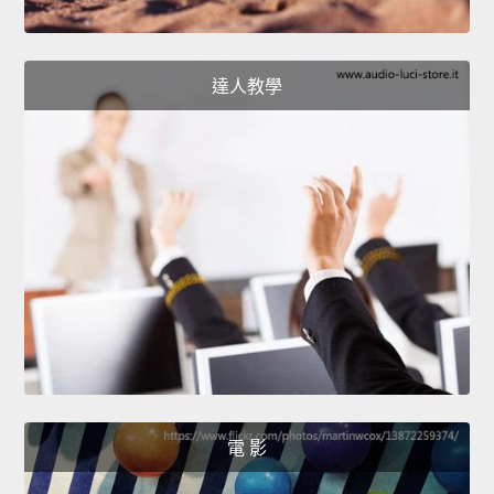
達人教學
電 影