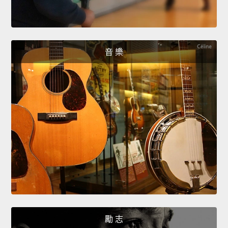
音 樂
勵 志