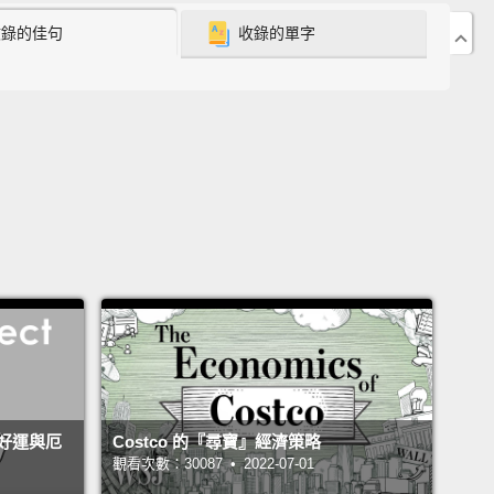
y Young Helps Me Find the Best Ice Cream in LA
收錄的佳句
收錄的單字
any 幫我找到洛杉磯最好吃的冰淇淋
s Tiffany Young.
I have Evan here because he wants
to like ice cream.
 Tiffany。這是 Evan，他想要學著愛上冰淇淋。
 had any, like, good ice cream before in my life. I
n't like sweet stuff.
生都沒有吃過好吃的冰淇淋。我就是不喜歡甜食。
ing it right now. Did he just say, "I don't like sweet
"?
Everybody watching is judging you hard.
倒了。他剛剛是說「我不喜歡甜食」嗎？現在在看影片
好運與厄
Costco 的『尋寶』經濟策略
觀看次數：30087 • 2022-07-01
定都在抨擊你。