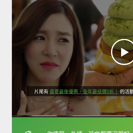
片尾有
盛夏最後優惠，全年最低價5折！
的活
框選或點兩下字幕可以