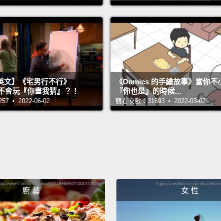
We're 
cream 
我們要
So, ye
英文】《宅男行不行》
《Domics 的手繪故事》當你
stores
n 超不會玩『你畫我猜』？！
『你也是』的時候…
 • 2022-06-02
觀看次數：31693 • 2022-03-02
"Okay,
What k
cream 
對，我
有最愛
Crun
廚 藝
女 性
淋呢？