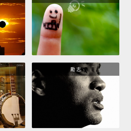
k I have some street cred with macarons.
Another
 piece, Red Velvet cookies, Fruity Pebble cookies.
n create an ice cream sandwich.
One of my favorite
eam are the Thai Tea.
勵 志
我對馬卡龍的品味是很有公信力的。還有另一個有名的
，紅絲絨餅乾、水果榖片餅乾。你可以自己搭配成冰淇
治。我最喜歡的一個口味是泰式奶茶。
a is great.
I always get the Banana Split.
茶很好喝。我都會點香蕉船冰淇淋。
 Split?
I mean, come on, there's, like, Nutella,