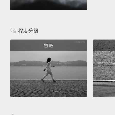
程度分級
初 級