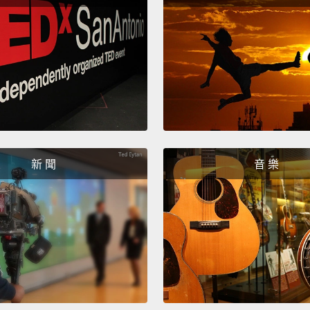
Okay.
好。
I thin
famous
You ca
ice cr
新 聞
音 樂
我覺得
產品是
淋三明
Thai Te
泰式奶
Banana