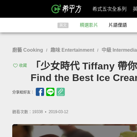
希式五次全系列
精選影片
片語俚語
英文
廚藝 Cooking
趣味 Entertainment
中級 Intermedia
/
/
「少女時代 Tiffany 帶
收藏
Find the Best Ice Cre
分享給好友：
觀看次數：19338 •
2019-03-12