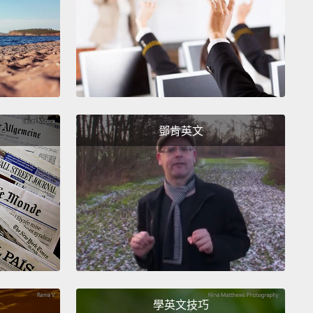
now at our first location: Milk ice cream parlor.
e very famous for their ice cream macarons.
在來到第一間店：Milk 冰淇淋小棧。他們的冰淇淋馬卡
名。
oons?
Is that how you pronounce it, macaroons?
？妳怎麼發音的，馬卡倫嗎？
鄧肯英文
t a "oo." It's like a macaron.
倫」。是馬卡龍。
ons.
。
Yeah!
!
學英文技巧