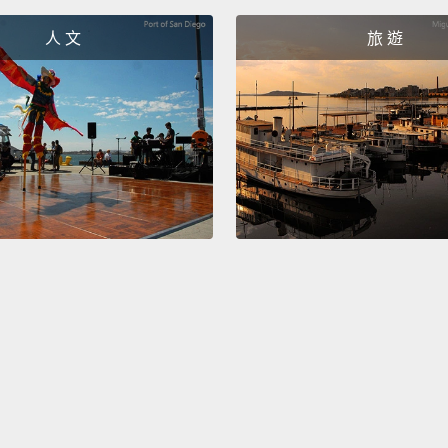
Coffee
人 文
旅 遊
Sorbet
Banana
香蕉船
薄荷巧
想吃香
Do you
這家店
I know
我知道
I want 
我想要