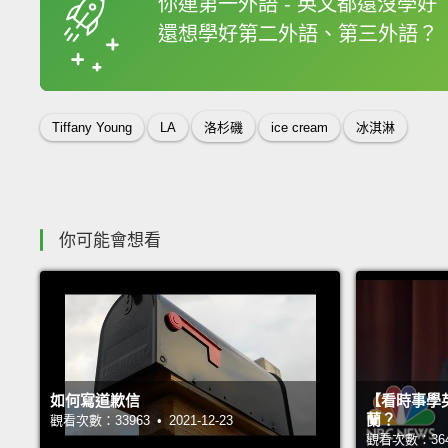
你連第一外語 - 英文都還沒學好
還想學好第二外語、第三外語？
收錄佳句
Tiffany Young
LA
洛杉磯
ice cream
冰淇淋
你可能會想看
如何寫道歉信
【看時事學
蘭？
觀看次數：33963 • 2021-12-23
觀看次數：36435