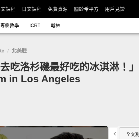
英文課程
日文課程
免費資源
關於希平方
用戶見證
專欄教學
ICRT
翰林
te
北美腔
/
你去吃洛杉磯最好吃的冰淇淋！」- Tiff
am in Los Angeles
全文