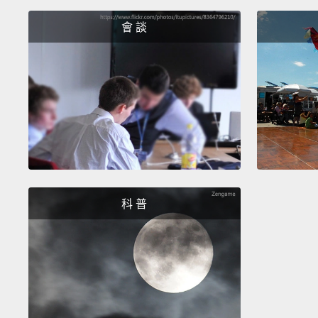
會 談
科 普