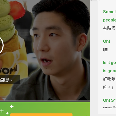
Someti
people
有時候
Oh!
喔!
Is it 
is goo
好吃嗎
動訊息。
吃。」
Oh! S**
喔!哇
直接查字典喔！