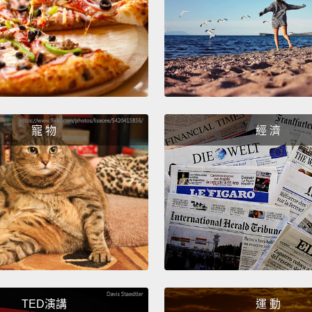
We are 
They'r
我們現
龍很有
Macar
馬卡倫
寵 物
經 濟
It's no
不是「
Macar
馬卡龍
Yeah. 
對。對
TED演講
運 動