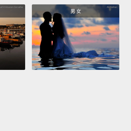
 Toffee, Blood Orange Sorbet, Mint and Chip,
Lime
男 女
, Thai Tea, you name it.
And you wanna go for the
 Split?
冰淇淋？拜託，有 Nutella、咖啡太妃糖、血橙雪酪、
克力、萊姆雪酪、泰式奶茶，你想得到的都有。然後你
蕉船冰淇淋？
 own this place?
妳開的吧？
, I can work here.
，我根本可以在這裡工作。
to try the sandwich, like...
試試看冰淇淋三明治，像是...