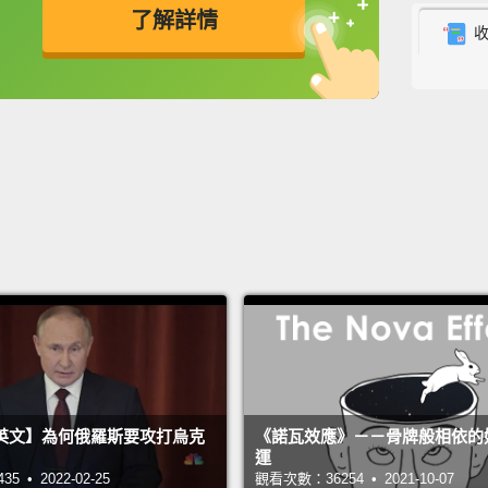
了解詳情
Tiffan
Tiff
英
中
免費功能
功能升級
Hi! It'
to get 
嗨!我是
I never
just do
我這一
I'm los
things
我要昏
英文】為何俄羅斯要攻打烏克
《諾瓦效應》－－骨牌般相依的
運
的人一
 • 2022-02-25
觀看次數：36254 • 2021-10-07