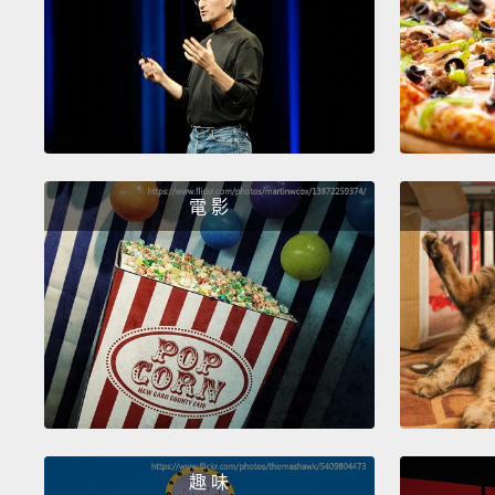
電 影
趣 味