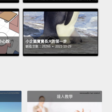
gonna be going to some of the highest-rated ice
places in LA, according to Yelp.
去洛杉磯幾家在 Yelp 上評價最高的冰淇淋店。
ah, I am an ice cream fanatic.
I like all the ice cream
不小心說
小企鵝寶寶長大的第一步
 because I have a favorite at each store.
So, it's like
觀看次數：28266 • 2021-10-29
 I'm feeling, like, Cap'n Crunch ice cream today.
ind of Cap'n Crunch ice cream?"
I am your ice
bible.
是冰淇淋狂粉。我喜歡所有的冰淇淋店，因為每家我都
的口味。所以就會像這樣：「好，我今天想吃 Cap'n
ch 榖片冰淇淋。那要吃哪一家的 Cap'n Crunch 榖片冰淇
達人教學
」我就是你的冰淇淋寶典。