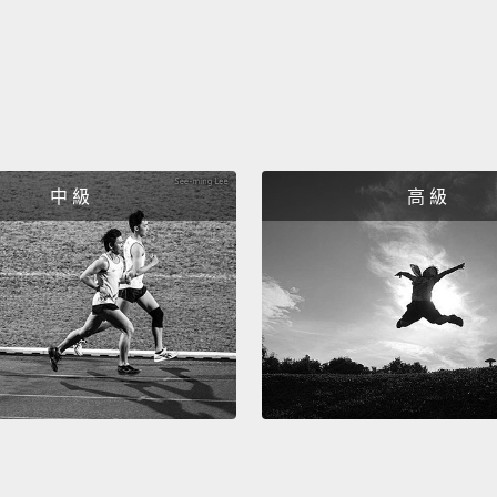
Okay.
好。
You d
妳不推
中 級
高 級
Oh, be
Tea wit
mean? 
噢，因
跟..
Okay.
好。