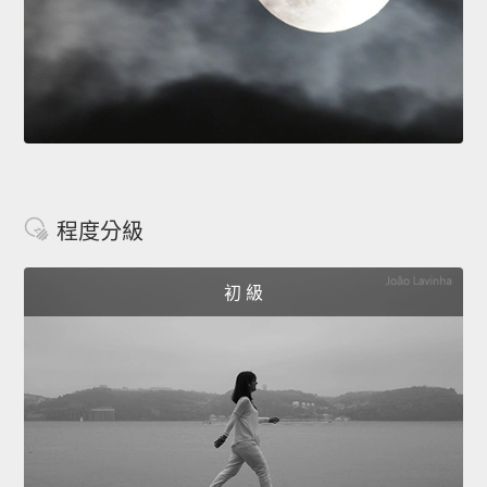
程度分級
初 級