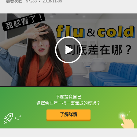
觀看次數：97283 •
2018-11-09
不願投資自己
框選或點兩下字幕可以直接查字典喔！
選擇像往年一樣一事無成的度過？
了解詳情
英
中
收錄佳句
功能升級