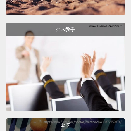
達人教學
電 影