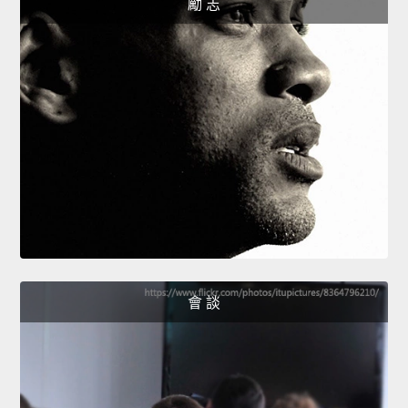
勵 志
會 談