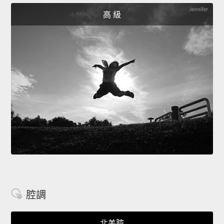
高 級
腔調
北美腔