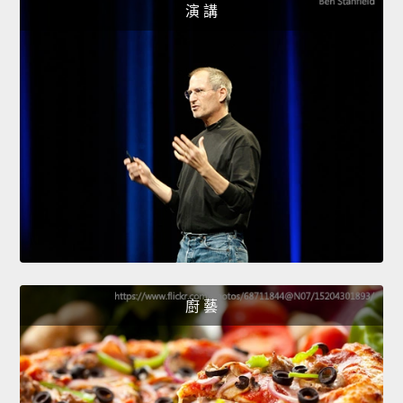
演 講
廚 藝