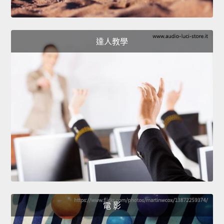
達人教學
電 影