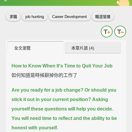
英
中
收錄佳句
功能升級
求職
job hunting
Career Development
職涯發展
全文瀏覽
本章片語 (4)
How to Know When It's Time to Quit Your Job
如何知道是時候辭掉你的工作了
Are you ready for a job change?
Or should you
stick it out in your current position?
Asking
yourself these questions will help you decide.
You will need time to reflect
and the ability to be
honest with yourself.