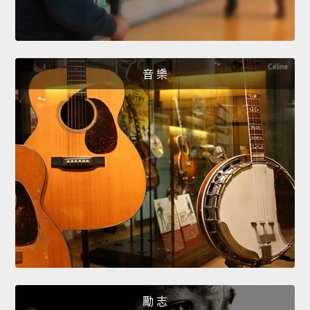
音 樂
勵 志