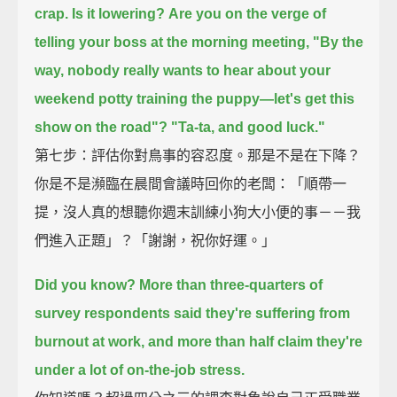
crap.
Is it lowering?
Are you on the verge of
telling your boss at the morning meeting,
"By the
way, nobody really wants to hear about your
weekend potty training the puppy—
let's get this
show on the road"?
"Ta-ta, and good luck."
第七步：評估你對鳥事的容忍度。那是不是在下降？
你是不是瀕臨在晨間會議時回你的老闆：「順帶一
提，沒人真的想聽你週末訓練小狗大小便的事－－我
們進入正題」？「謝謝，祝你好運。」
Did you know?
More than three-quarters of
survey respondents said they're suffering from
burnout at work,
and more than half claim they're
under a lot of on-the-job stress.