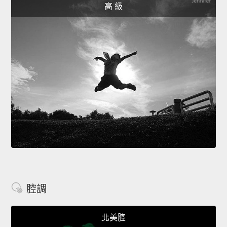
高 級
腔調
北美腔