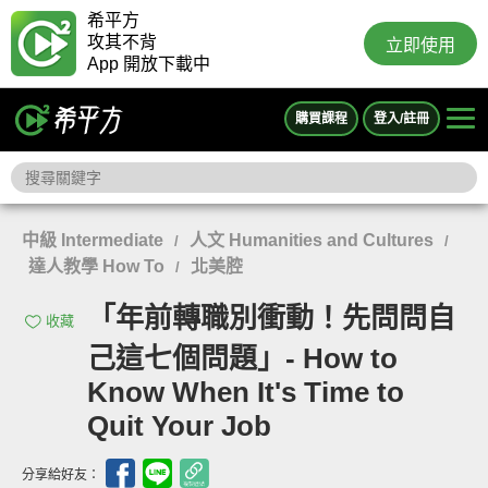
希平方
攻其不背
立即使用
App 開放下載中
購買課程
登入/註冊
中級 Intermediate
人文 Humanities and Cultures
/
/
達人教學 How To
北美腔
/
「年前轉職別衝動！先問問自
收藏
己這七個問題」- How to
Know When It's Time to
Quit Your Job
分享給好友：