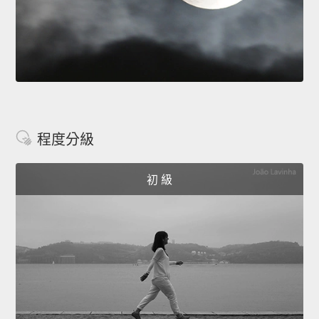
程度分級
初 級