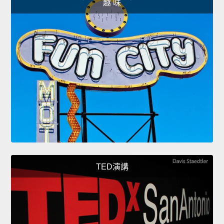
趣 味
TED演講