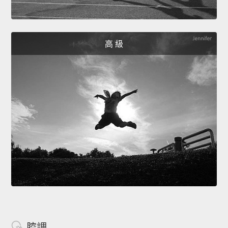
高 級
腔調