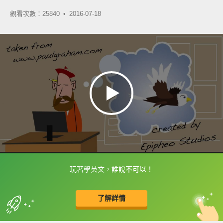
觀看次數：25840 •
2016-07-18
玩著學英文，誰說不可以！
框選或點兩下字幕可以直接查字典喔！
了解詳情
英
中
收錄佳句
功能升級