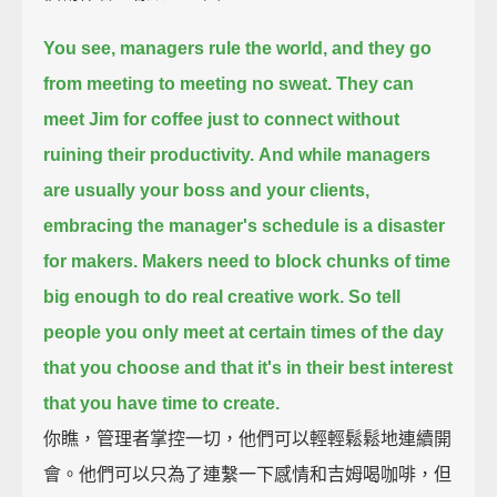
You see, managers rule the world, and they go
from meeting to meeting no sweat.
They can
meet Jim for coffee just to connect without
ruining their productivity.
And while managers
are usually your boss and your clients,
embracing the manager's schedule is a disaster
for makers.
Makers need to block chunks of time
big enough to do real creative work.
So tell
people you only meet at certain times of the day
that you choose
and that it's in their best interest
that you have time to create.
你瞧，管理者掌控一切，他們可以輕輕鬆鬆地連續開
會。他們可以只為了連繫一下感情和吉姆喝咖啡，但