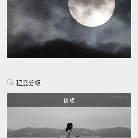
程度分級
初 級