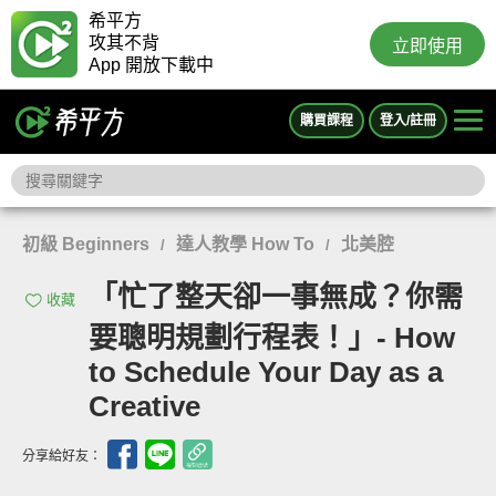
希平方
攻其不背
立即使用
App 開放下載中
購買課程
登入/註冊
初級 Beginners
達人教學 How To
北美腔
/
/
「忙了整天卻一事無成？你需
收藏
要聰明規劃行程表！」- How
to Schedule Your Day as a
Creative
分享給好友：