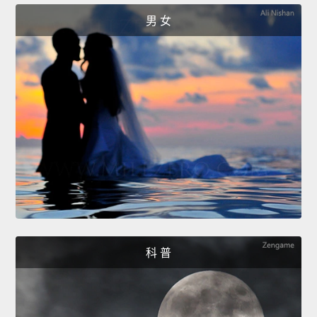
男 女
科 普