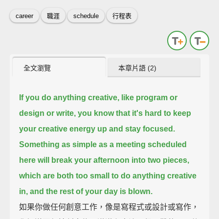
career
職涯
schedule
行程表
全文瀏覽
本章片語 (2)
If you do anything creative, like program or
design or write,
you know that it's hard to keep
your creative energy up and stay focused.
Something as simple as a meeting scheduled
here will break your afternoon into two pieces,
which are both too small to do anything creative
in, and the rest of your day is blown.
如果你做任何創意工作，像是寫程式或設計或寫作，