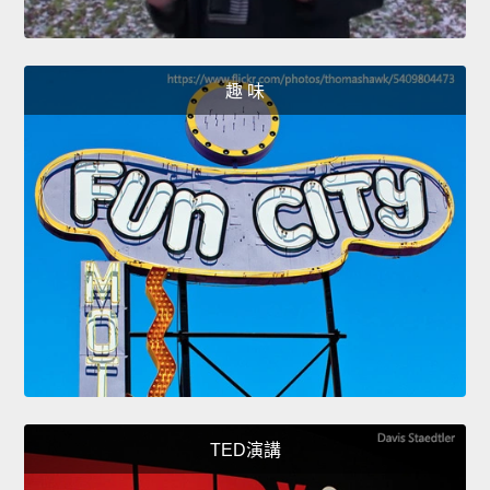
趣 味
TED演講