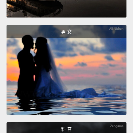
男 女
科 普