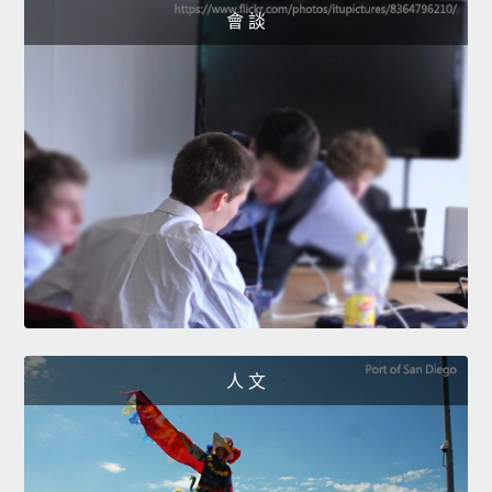
會 談
人 文