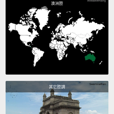
澳洲腔
其它腔調