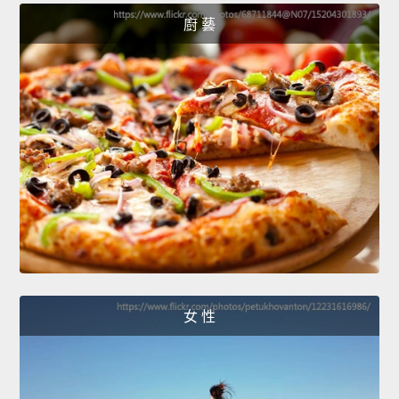
廚 藝
女 性