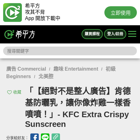
希平方
攻其不背
立即使用
App 開放下載中
購買課程
登入/註冊
廣告 Commercial
趣味 Entertainment
初級
/
/
Beginners
北美腔
/
「【絕對不是整人廣告】肯德
收藏
基防曬乳，讓你像炸雞一樣香
噴噴！」- KFC Extra Crispy
Sunscreen
分享給好友：