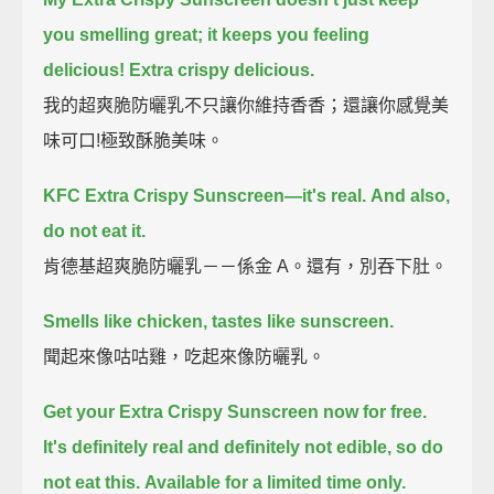
you smelling great;
it keeps you feeling
delicious!
Extra crispy delicious.
我的超爽脆防曬乳不只讓你維持香香；還讓你感覺美
味可口!極致酥脆美味。
KFC Extra Crispy Sunscreen—
it's real.
And also,
do not eat it.
肯德基超爽脆防曬乳－－係金 A。還有，別吞下肚。
Smells like chicken, tastes like sunscreen.
聞起來像咕咕雞，吃起來像防曬乳。
Get your Extra Crispy Sunscreen now for free.
It's definitely real and definitely not edible, so do
not eat this.
Available for a limited time only.