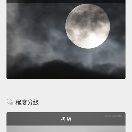
程度分級
初 級