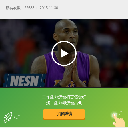
觀看次數：22683 •
2015-11-30
工作能力讓你把事情做好
框選或點兩下字幕可以直接查字典喔！
語言能力卻讓你出色
了解詳情
英
中
收錄佳句
功能升級