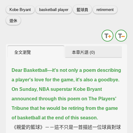
Kobe Bryant
basketball player
籃球員
retirement
退休
全文瀏覽
本章片語 (0)
Dear Basketball—it's not only a poem describing
a player's love for the game,
it's also a goodbye.
On Sunday, NBA superstar Kobe Bryant
announced through this poem on The Players'
Tribune
that he would be retiring from the game
of basketball at the end of this season.
《親愛的籃球》－－這不只是一首描述一位球員對球