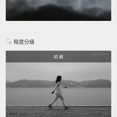
程度分級
初 級