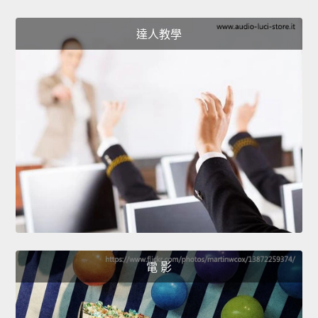
達人教學
電 影