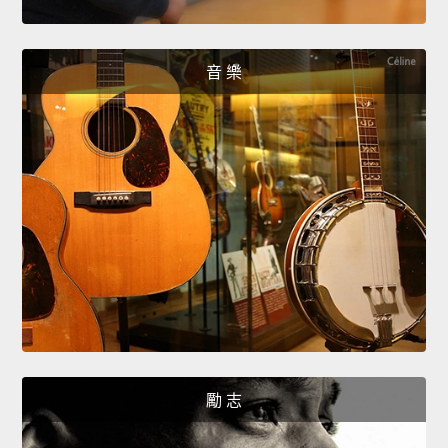
音 樂
勵 志