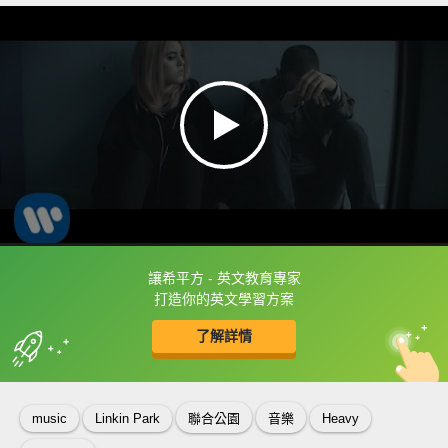
讓希平方 - 英文教育專家
框選或點兩下字幕可以直接查字典喔！
打造你的英文學習方案
了解詳情
英
中
收錄佳句
功能升級
music
Linkin Park
聯合公園
音樂
Heavy