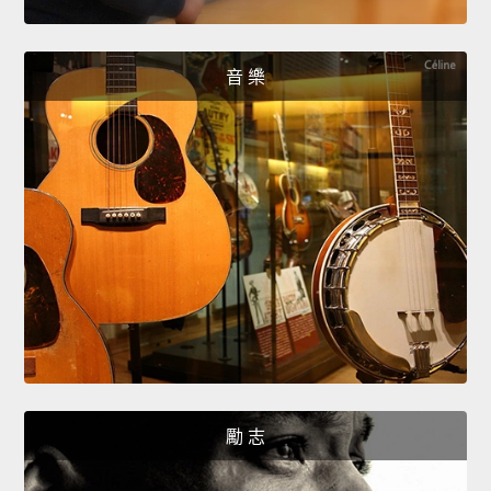
音 樂
勵 志