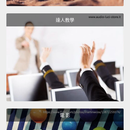
達人教學
電 影