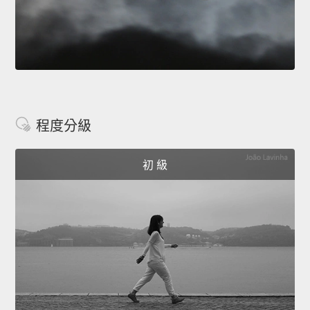
程度分級
初 級