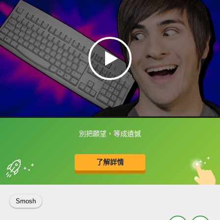
別把願望，等成遺憾
框選或點兩下字幕可以直接查字典喔！
了解詳情
英
中
收錄佳句
功能升級
Smosh