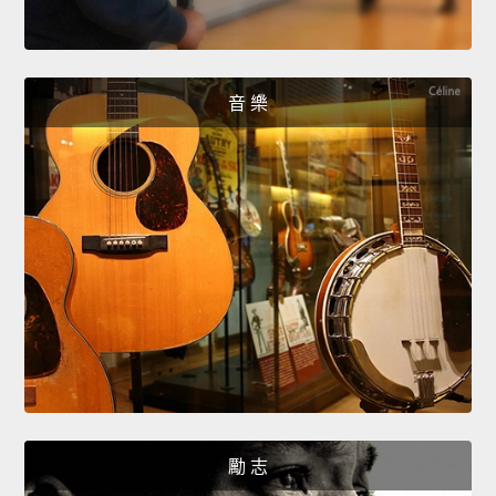
音 樂
勵 志