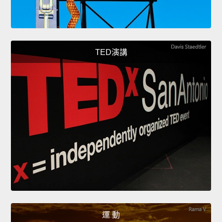
TED演講
運 動