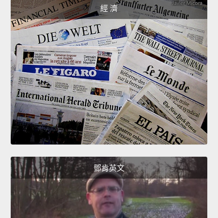
經 濟
鄧肯英文