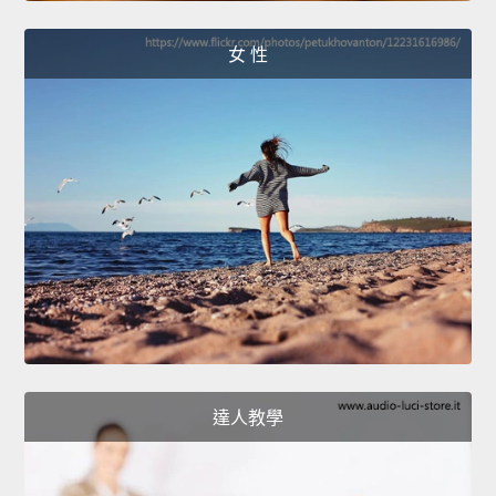
女 性
達人教學