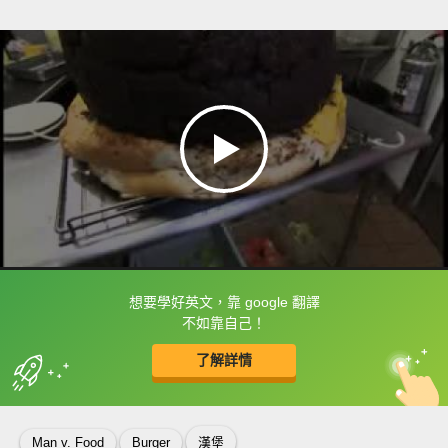
想要學好英文，靠 google 翻譯
框選或點兩下字幕可以直接查字典喔！
不如靠自己！
了解詳情
英
中
收錄佳句
功能升級
Man v. Food
Burger
漢堡