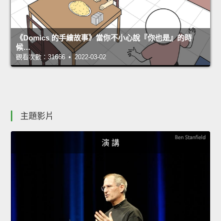
《Domics 的手繪故事》當你不小心說『你也是』的時
候…
觀看次數：31666 • 2022-03-02
主題影片
演 講