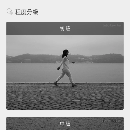
程度分級
初 級
中 級