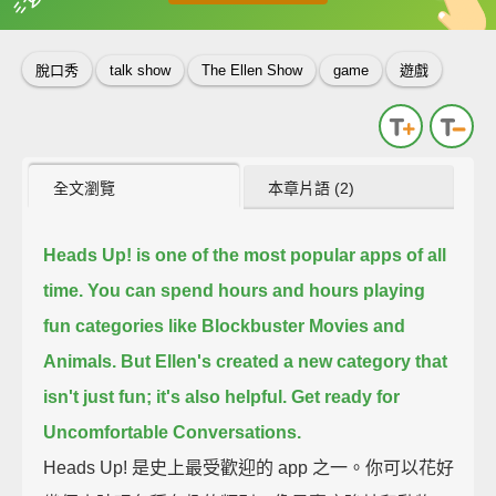
英
中
收錄佳句
功能升級
脫口秀
talk show
The Ellen Show
game
遊戲
全文瀏覽
本章片語 (2)
Heads Up! is one of the most popular apps of all
time.
You can spend hours and hours playing
fun categories like Blockbuster Movies and
Animals.
But Ellen's created a new category that
isn't just fun;
it's also helpful.
Get ready for
Uncomfortable Conversations.
Heads Up! 是史上最受歡迎的 app 之一。你可以花好