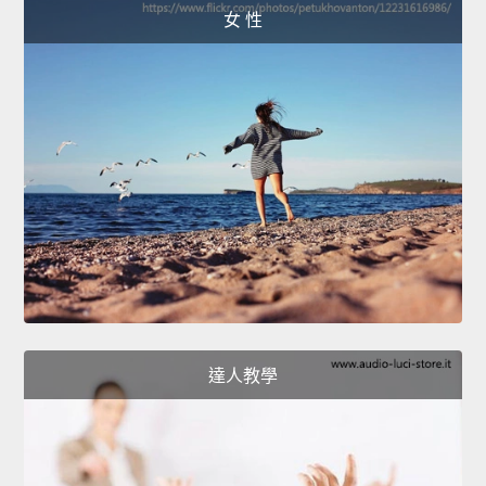
女 性
達人教學