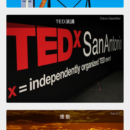
TED演講
運 動