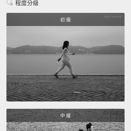
程度分級
初 級
中 級