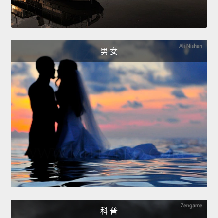
男 女
科 普