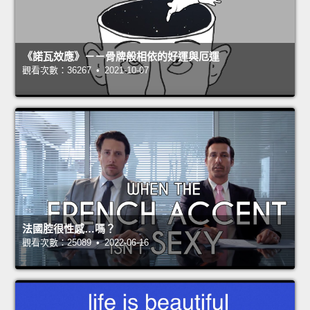
《諾瓦效應》－－骨牌般相依的好運與厄運
觀看次數：36267 • 2021-10-07
法國腔很性感…嗎？
觀看次數：25089 • 2022-06-16