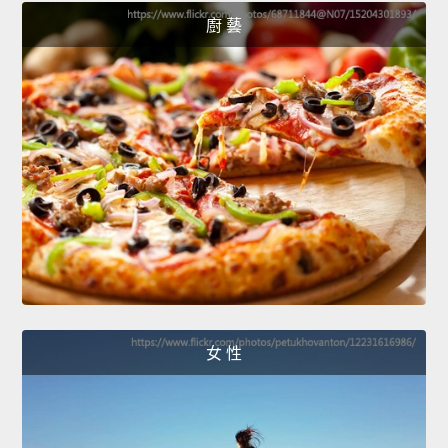
廚 藝
女 性