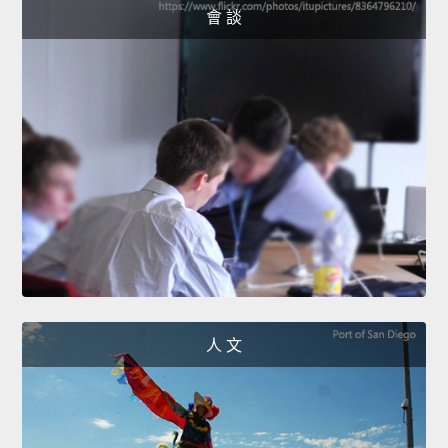
會 談
人 文