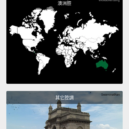
澳洲腔
其它腔調