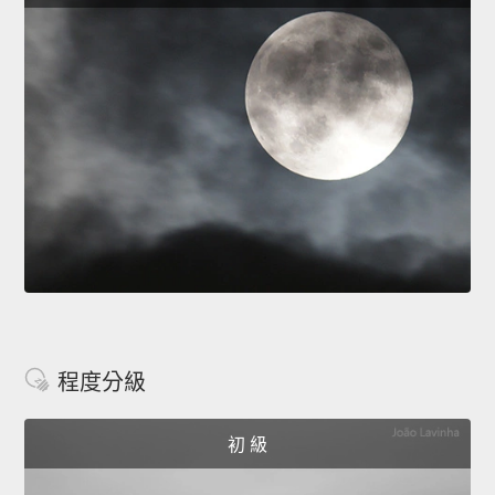
程度分級
初 級