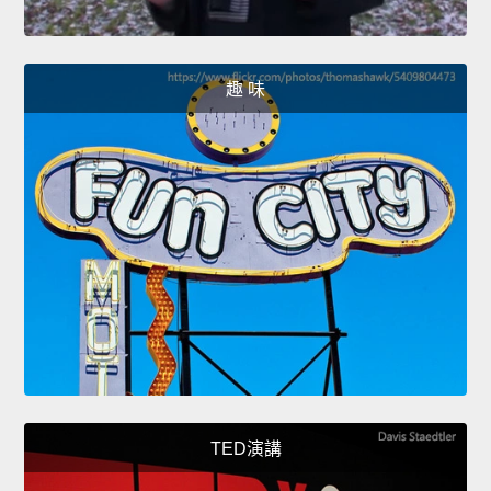
趣 味
TED演講