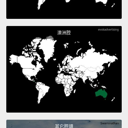
澳洲腔
其它腔調