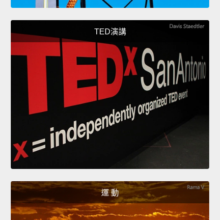
TED演講
運 動