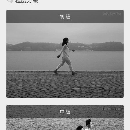
程度分級
初 級
中 級