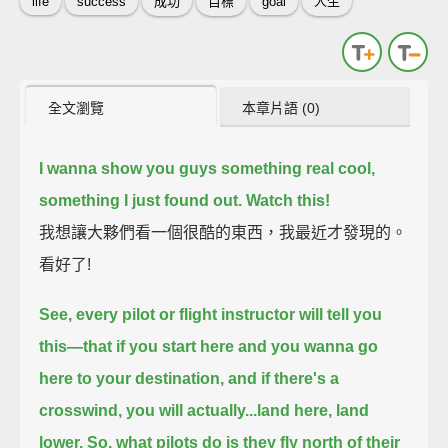
life
success
成功
目標
goal
人生
全文瀏覽
本章片語 (0)
I wanna show you guys something real cool,
something I just found out.
Watch this!
我想讓大夥們看一個很酷的東西，我最近才發現的。
看好了!
See, every pilot or flight instructor will tell you
this—
that if you start here
and you wanna go
here
to your destination,
and if there's a
crosswind,
you will actually...land here, land
lower.
So, what pilots do is they fly north of their