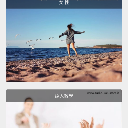
女 性
達人教學