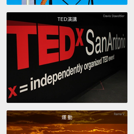
TED演講
運 動