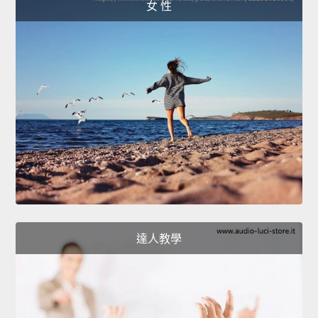
女 性
達人教學