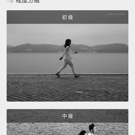
程度分級
初 級
中 級