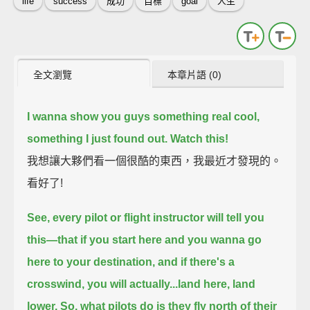
life
success
成功
目標
goal
人生
全文瀏覽
本章片語 (0)
I wanna show you guys something real cool,
something I just found out.
Watch this!
我想讓大夥們看一個很酷的東西，我最近才發現的。
看好了!
See, every pilot or flight instructor will tell you
this—
that if you start here
and you wanna go
here
to your destination,
and if there's a
crosswind,
you will actually...land here, land
lower.
So, what pilots do is they fly north of their