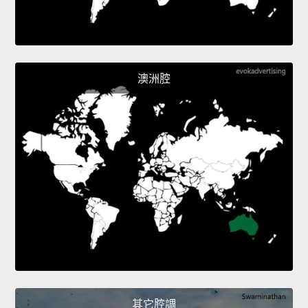
澳洲腔
其它腔調