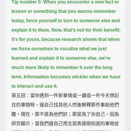
Tip number 5:
When you encounter a new fact or
lesson or something that you wanna remember
today,
force yourself to turn to someone else and
explain it to them.
Now, that's not for their benefit;
it's for yours,
because research shows
that when
we force ourselves to vocalize what we just
learned and explain it to someone else,
we're
much more likely to remember it over the long
term.
Information becomes stickier when we have
to interact and use it.
第五招：當你遇到一件新事情或一課或一件今天想記
住的事物時，逼自己找其他人然後解釋那件事給他們
聽。現在，那不是為他們好；那是為了你自己，因為
研究顯示，當我們逼自己用言語表達剛知道的事物並