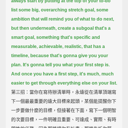
always start by putting at the top of your to-do
list some big, overarching stretch goal,
some
ambition that will remind you of what to do next,
but then underneath,
create a subgoal that's a
smart goal,
something that's specific and
measurable, achievable, realistic, that has a
timeline,
because that's gonna give you your
plan.
It's gonna tell you what your first step is.
And once you have a first step, it's much, much
easier to get through everything else on your list.
第三招：當你在寫待辦清單時，永遠從在清單頂端寫
下一個最最重要的遠大目標來起頭，某個能提醒你下
一步要做什麼的目標，但接著在下面，寫下一個明智
的次要目標，一件明確且重要、可達成、實際、有時