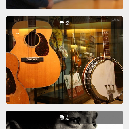
音 樂
勵 志