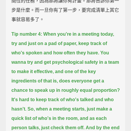
間性的任務，因為那將讓你有計畫。那將告訴你第一
步是什麼。而一旦你有了第一步，要完成清單上其它
事就容易多了。
Tip number 4:
When you're in a meeting today,
try and just on a pad of paper, keep track of
who's spoken and how often they have.
You
wanna try and get psychological safety in a team
to make it effective,
and one of the key
ingredients of that is, does everyone get a
chance to speak up in roughly equal proportion?
It's hard to keep track of who's talked and who
hasn't.
So, when a meeting starts, just make a
quick list of who's in the room,
and as each
person talks, just check them off.
And by the end