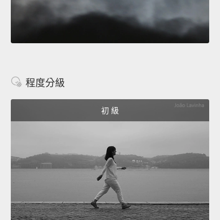
程度分級
初 級