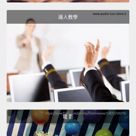
達人教學
電 影