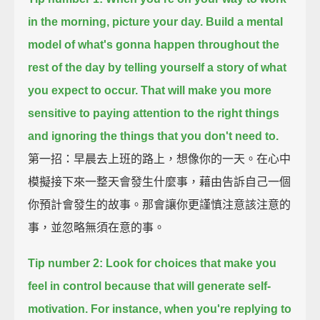
in the morning,
picture your day.
Build a mental
model of what's gonna happen throughout the
rest of the day
by telling yourself a story of what
you expect to occur.
That will make you more
sensitive to paying attention to the right things
and ignoring the things that you don't need to.
第一招：早晨去上班的路上，想像你的一天。在心中
模擬接下來一整天會發生什麼事，藉由告訴自己一個
你預計會發生的故事。那會讓你更謹慎注意該注意的
事，並忽略無須在意的事。
Tip number 2:
Look for choices that make you
feel in control
because that will generate self-
motivation.
For instance, when you're replying to