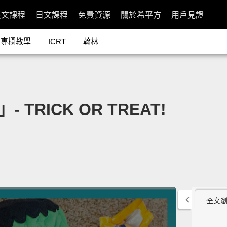
英文課程
日文課程
免費資源
關於希平方
用戶見證
專欄教學
ICRT
翰林
 TRICK OR TREAT!
全文