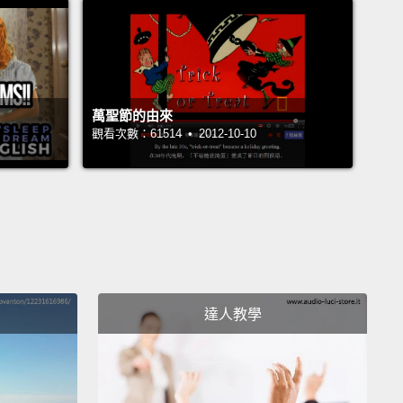
以靠自己做到這件事，但媽咪也應該享受一些樂趣。
 tip is a no-brainer. Say, "Trick or treat!" when they
 the door. Let me demonstrate.
Trick or treat!
It's
萬聖節的由來
o be obnoxious and loud.
If you're lucky, and the
觀看次數：61514 • 2012-10-10
 decides to let you grab the candy, don't hesitate
 your favorites.
That's favorites with an "s," people
l. Grab all the candy!
一招是不用動腦想也知道的招數。當他們應門時說：
糖就搗蛋!」。讓我示範一下。不給糖就搗蛋!最好是要
厭又大聲。如果你很幸運，那人決定讓你抓糖果，不要
達人教學
挑你最喜歡的。 各位，那是跟著一個「s」的最喜歡－
形態。把所有糖果抓走吧!