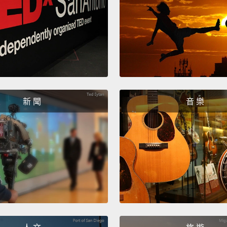
every 
every 
week.
嗨，大
如果你
在下面
新 聞
音 樂
你向來
Bab
yout
見。