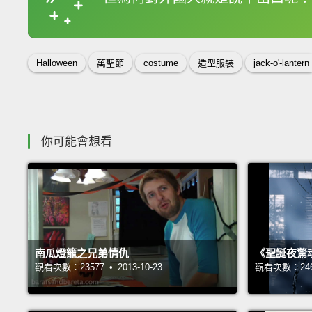
收錄佳句
Halloween
萬聖節
costume
造型服裝
jack-o'-lantern
你可能會想看
南瓜燈籠之兄弟情仇
《聖誕夜驚魂
觀看次數：23577 • 2013-10-23
觀看次數：24682