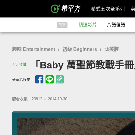
希式五次全系列
精選影片
片語俚語
英文
趣味 Entertainment
初級 Beginners
北美腔
/
/
「Baby 萬聖節教戰手冊」-
收藏
分享給好友：
觀看次數：23812 •
2014-10-30