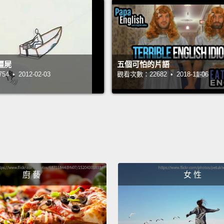
完全可
My next
answer
殭屍
五個可怕的片語
best t
 • 2012-02-03
觀看次數：22682 • 2018-11-06
person
to pick
—plura
我的下
「不給
又討人
廚 藝
女 性
猶豫去
－複數