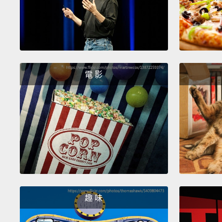
電 影
趣 味