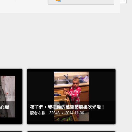
hing you're gonna wanna do is bring something to
 your candy in. I've got this cool bucket that looks
jack-o'-lantern.
Don't forget to stay well-lit, too. Bring
light. If you got a bucket like mine, put the flashlight
it will glow. Woo...spooky.
你會想做的事是，帶某個東西好把你全部的糖果放進
有這個看起來像南瓜燈籠的酷炫提桶。別忘了也要保持
。帶上一支手電筒。如果你有個像我這樣的提桶，把手
進去然後它就會發光了。嗚喔...恐怖囉。
xt thing you're gonna wanna do is bring a parent
e心臟
孩子們，我把你的萬聖節糖果吃光啦！
ety. I mean, I totally can do this on my own, but
觀看次數：32646 • 2014-11-06
deserves to have some fun, too.
你會想做的事是，帶上一位家長以策安全。我是說，我