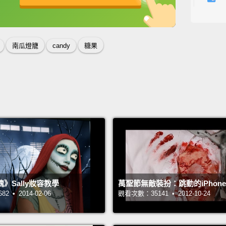
英
中
免費功能
功能升級
Next t
put all
南瓜燈籠
candy
糖果
like a 
a flash
in and 
下一件
去。我
明亮喔
電筒放
The ne
》Sally妝容教學
萬聖節無敵裝扮：跳動的iPhon
for saf
 • 2014-02-06
觀看次數：35141 • 2012-10-24
mommy 
下一件