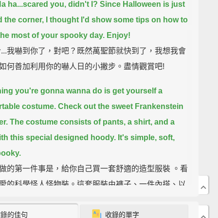
a ha...scared you, didn't I?
Since Halloween is just
 the corner, I thought I'd show some tips on how to
he most of your spooky day. Enjoy!
哈...我嚇到你了，對吧？既然萬聖節就快到了，我想我會
如何善加利用你的嚇人日的小撇步。盡情觀賞吧!
thing you're gonna wanna do is get yourself a
table costume. Check out the sweet Frankenstein
r.
The costume consists of pants, a shirt, and a
th this special designed hoody. It's simple, soft,
pooky.
做的第一件事是，給你自己買一套舒適的造型服裝 。看
愛的科學怪人怪物裝。這套服裝由褲子、一件內搭、以
有這個特殊設計兜帽的背心組成。它簡單、柔軟、而且
收錄的佳句
收錄的單字
骨悚然。