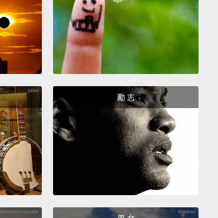
week.
Remember, you can catch me and my family
day on youtube.com/dailyBUMPS. See you next
家，這是 Ollie。萬聖節快樂!我希望你們都喜歡這集。
喜歡，給我們一個讚，然後分享給你的朋友們。一定要
的留言上讓我知道你計劃在萬聖節扮演什麼東西，還有
勵 志
最愛的糖果是什麼。還有，務必確認你已訂閱
yLeague 頻道好看到每周新影片。記住，你可以每天在
ube.com/dailyBUMPS 上捕捉到我和我的家人喔。下周再