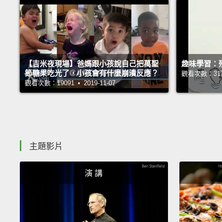
【吉米夜現場】爸媽跟小孩說自己把萬聖
趣味學習：
節糖果吃光了，小孩會有什麼崩潰反應？
觀看次數：31754
觀看次數：19091 • 2019-11-07
主題影片
演 講