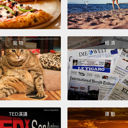
And fi
full o
candy.
don't 
最後，
寵 物
經 濟
讓一個
我完全
嗎？
Hey, g
enjoye
share 
commen
TED演講
運 動
Hallow
be sur