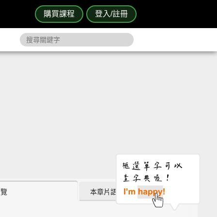
購買課程
登入/註冊
瀏覽
本章片語 (4)