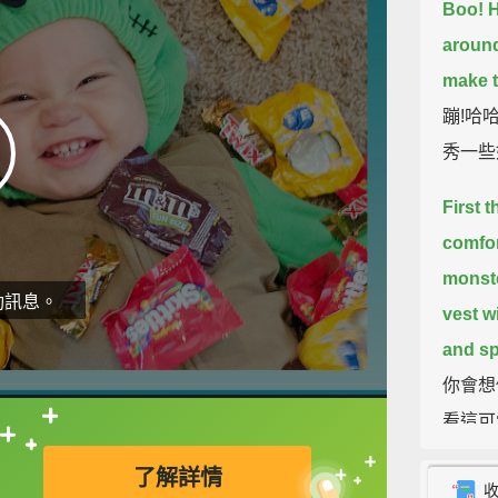
Boo! H
around
make t
蹦!哈
秀一些
First 
comfor
monste
動訊息。
vest wi
and s
你會想
看這可
直接查字典喔！
及一件
了解詳情
令人毛