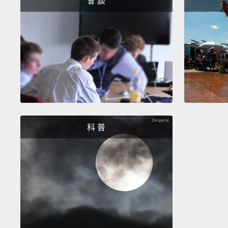
會 談
科 普