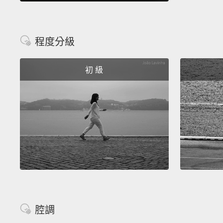
程度分級
初 級
腔調