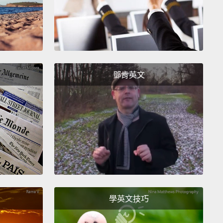
nally, when the sun starts to set, and your bucket is
f goodies, return home and have a parent inspect the
Mom...I said "inspect." Geez! Wait, I totally forgot—I
even need candy. Is there any leftover quinoa?
當太陽開始下山，而且你的提桶裝滿糖果時，回家並且
鄧肯英文
家長檢查糖果。媽媽...我是說「檢查」耶。吼呦!等等，
忘了－－我甚至不需要糖果啊。還有任何剩下的藜麥粥
uys, Ollie here. Happy Halloween! I hope you all
d this episode. If you did, give us thumbs up, and
with your friends.
Be sure to let me know on the
ts below what you're planning on being for
學英文技巧
een, and what your all-time favorite candy is.
Also,
e you're subscribed to BabyLeague for new videos