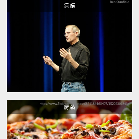
演 講
廚 藝