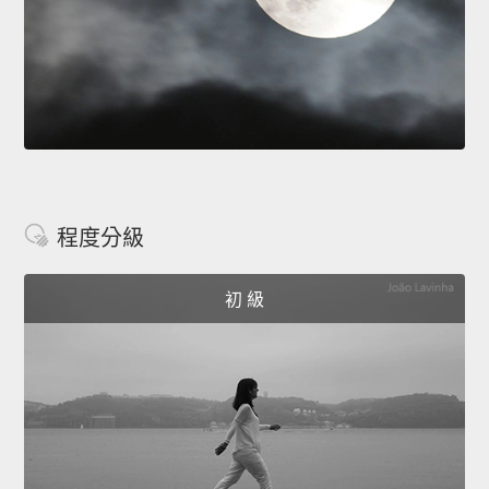
程度分級
初 級