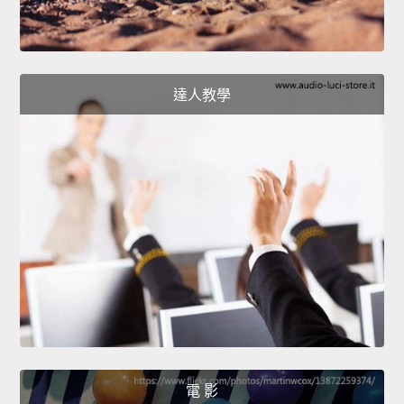
達人教學
電 影