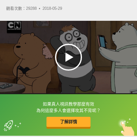
觀看次數：29288 •
2018-05-29
如果真人視訊教學那麼有效
框選或點兩下字幕可以直接查字典喔！
為何這麼多人會選擇攻其不背呢？
了解詳情
英
中
收錄佳句
功能升級