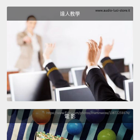
達人教學
電 影