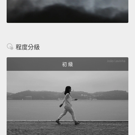
程度分級
初 級