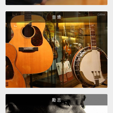
音 樂
勵 志